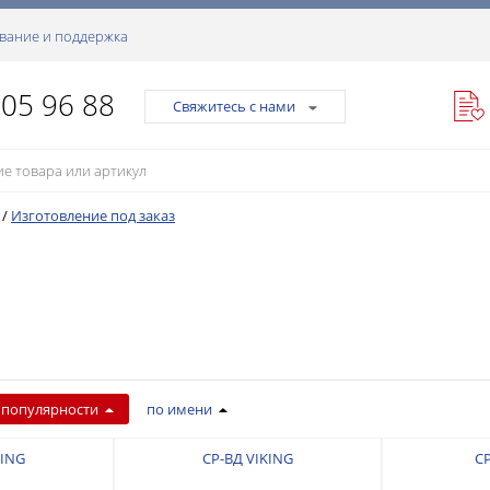
вание и поддержка
105 96 88
Свяжитесь с нами
/
Изготовление под заказ
 популярности
по имени
KING
СР-ВД VIKING
СР