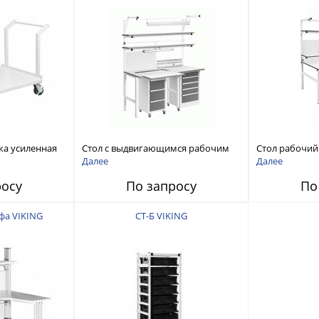
ка усиленная
Стол с выдвигающимся рабочим
Стол рабочий
местом VIKING СР-ВД
нестандартн
Далее
Далее
росу
По запросу
По
фа VIKING
СТ-Б VIKING