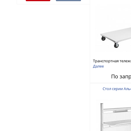
Транспортная тележ
VIKING ТТУ-Н
Далее
По зап
Стол серии Аль