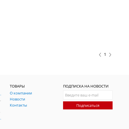
1
ТОВАРЫ
ПОДПИСКА НА НОВОСТИ
О компании
ния и симуляции ГНСС
Новости
радительных помех
Контакты
Подписаться
-помех
оаксиальные