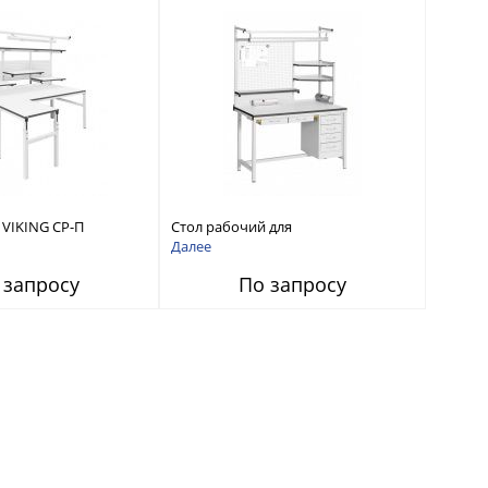
 VIKING СР-П
Стол рабочий для
ой формы
электромонтажных работ VIKING
Далее
ЭМ-СР-14
 запросу
По запросу