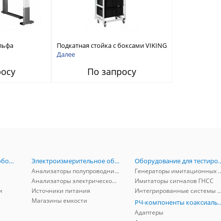
льфа
Подкатная стойка с боксами VIKING
мы
СТ-Б
Далее
росу
По запросу
Радиоизмерительное оборудование
Электроизмерительное оборудование
Оборудование для тестирова
Анализаторы полупроводников
Генераторы имитационных и заг
Анализаторы электрической мощности
Имитаторы сигналов ГНСС
и
Источники питания
Интегрированные системы защиты от ГНСС
Магазины емкости
РЧ-компоненты к
Адаптеры