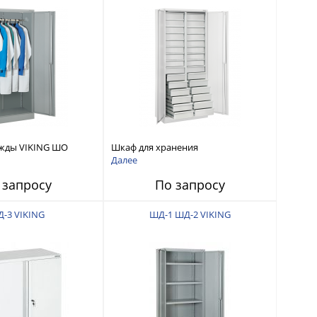
ежды VIKING ШО
Шкаф для хранения
комплектующих VIKING ШКX
Далее
 запросу
По запросу
-3 VIKING
ШД-1 ШД-2 VIKING