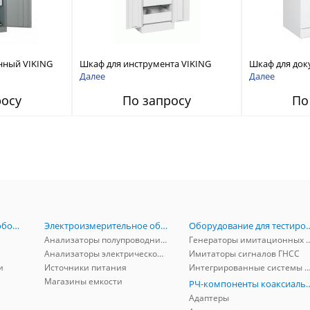
ный VIKING
Шкаф для инструмента VIKING
Шкаф для док
ШДИ-1
Далее
Далее
росу
По запросу
По
Радиоизмерительное оборудование
Электроизмерительное оборудование
Оборудование для тестирова
Анализаторы полупроводников
Генераторы имитационных и заг
Анализаторы электрической мощности
Имитаторы сигналов ГНСС
и
Источники питания
Интегрированные системы защиты от ГНСС
Магазины емкости
РЧ-компоненты к
Адаптеры