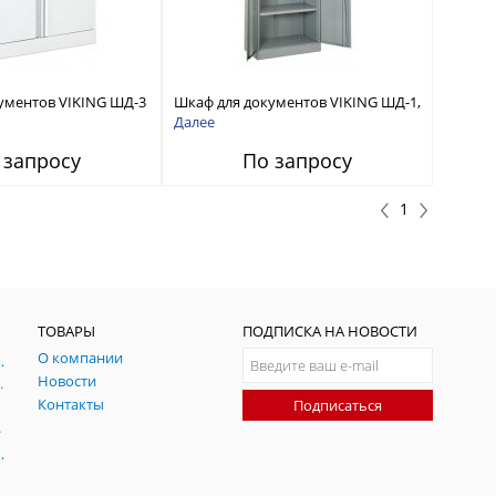
ументов VIKING ШД-3
Шкаф для документов VIKING ШД-1,
ШД-2
Далее
 запросу
По запросу
1
ТОВАРЫ
ПОДПИСКА НА НОВОСТИ
О компании
ния и симуляции ГНСС
Новости
радительных помех
Контакты
Подписаться
-помех
оаксиальные