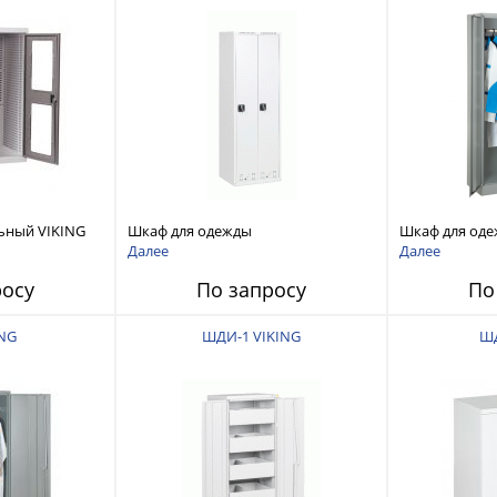
ьный VIKING
Шкаф для одежды
Шкаф для од
двухсекционный VIKING ШО-3
Далее
Далее
росу
По запросу
По
ING
ШДИ-1 VIKING
ШД