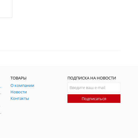
ТОВАРЫ
ПОДПИСКА НА НОВОСТИ
О компании
ния и симуляции ГНСС
Новости
радительных помех
Контакты
Подписаться
-помех
оаксиальные