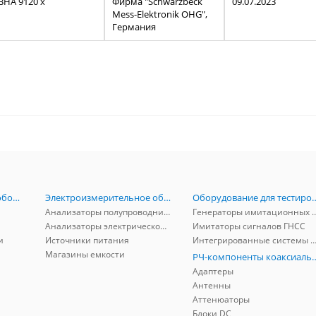
BHA 9120 x
Фирма "Schwarzbeck
09.07.2023
Mess-Elektronik OHG",
Германия
Радиоизмерительное оборудование
Электроизмерительное оборудование
Оборудование для тестирова
Анализаторы полупроводников
Генераторы имитационных и заг
Анализаторы электрической мощности
Имитаторы сигналов ГНСС
и
Источники питания
Интегрированные системы защиты от ГНСС
Магазины емкости
РЧ-компоненты к
Адаптеры
Антенны
Аттенюаторы
Блоки DC