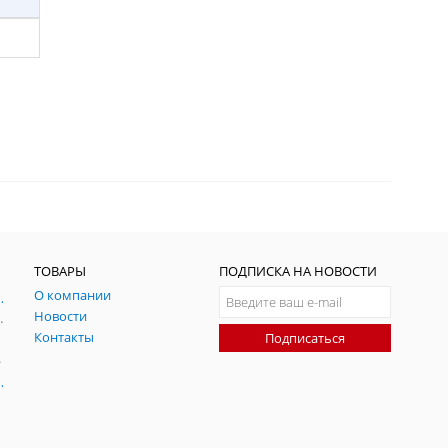
ТОВАРЫ
ПОДПИСКА НА НОВОСТИ
О компании
ния и симуляции ГНСС
Новости
радительных помех
Контакты
Подписаться
-помех
оаксиальные