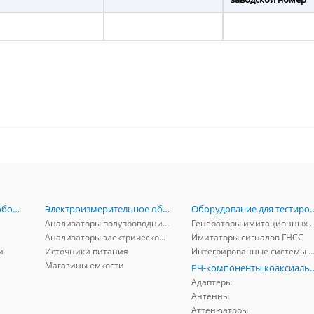
Радиоизмерительное оборудование
Электроизмерительное оборудование
Оборудование для тестирова
Анализаторы полупроводников
Генераторы имитационных и заг
Анализаторы электрической мощности
Имитаторы сигналов ГНСС
и
Источники питания
Интегрированные системы защиты от ГНСС
Магазины емкости
РЧ-компоненты к
Адаптеры
Антенны
Аттенюаторы