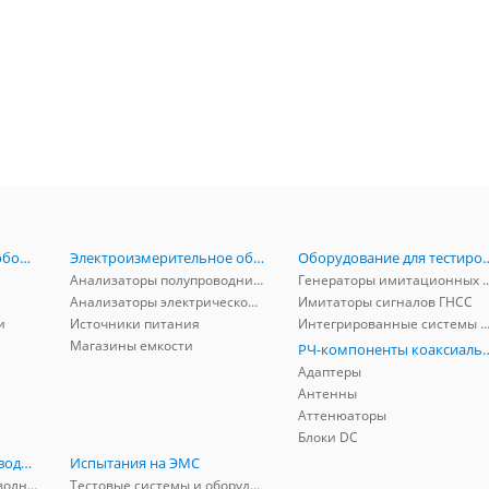
Радиоизмерительное оборудование
Электроизмерительное оборудование
Оборудование для тестирова
Анализаторы полупроводников
Генераторы имитационных и заг
Анализаторы электрической мощности
Имитаторы сигналов ГНСС
и
Источники питания
Интегрированные системы защиты от ГНСС
Магазины емкости
РЧ-компоненты к
Адаптеры
Антенны
Аттенюаторы
Блоки DC
РЧ-компоненты волноводные
Испытания на ЭМС
Адаптеры коаксиально-волноводные
Тестовые системы и оборудование