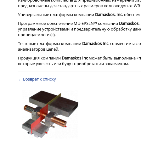
Калибровочные комплекты для прецизионных измерений хар
предназначены для стандартных размеров волноводов от WR1500 (
Универсальные платформы компании
Damaskos, Inc.
обеспечи
Программное обеспечение MU-EPSLN™ компании
Damaskos, I
управление устройствами и предварительную обработку дан
проницаемости (ε).
Тестовые платформы компании
Damaskos Inc
. совместимы с
анализаторов цепей.
Продукция компании
Damaskos Inc
может быть выполнена «п
которые уже есть или будут приобретаться заказчиком.
← Возврат к списку