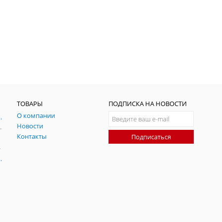
ТОВАРЫ
ПОДПИСКА НА НОВОСТИ
О компании
ния и симуляции ГНСС
Новости
радительных помех
Контакты
Подписаться
-помех
оаксиальные