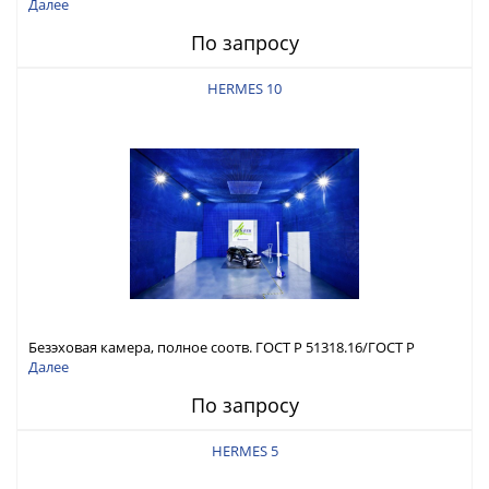
Р 51317.4.3
Далее
По запросу
HERMES 10
Безэховая камера, полное соотв. ГОСТ Р 51318.16/ГОСТ Р
51317.4.3
Далее
По запросу
HERMES 5