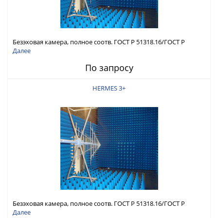
Безэховая камера, полное соотв. ГОСТ Р 51318.16/ГОСТ Р
51317.4.3
Далее
По запросу
HERMES 3+
Безэховая камера, полное соотв. ГОСТ Р 51318.16/ГОСТ Р
51317.4.3
Далее