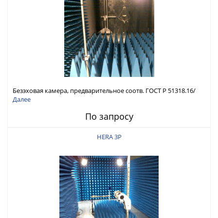
Безэховая камера, предварительное соотв. ГОСТ Р 51318.16/
ГОСТ Р 51317.4.3
Далее
По запросу
HERA 3P