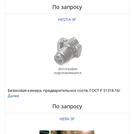
По запросу
HESTIA 3F
Безэховая камера, предварительное соотв. ГОСТ Р 51318.16/
ГОСТ Р 51317.4.3
Далее
По запросу
HERA 3F