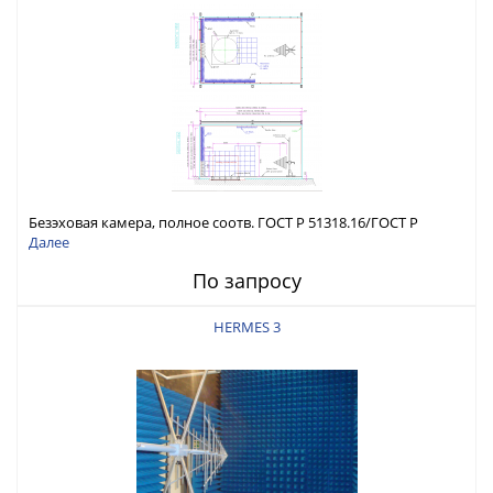
Безэховая камера, полное соотв. ГОСТ Р 51318.16/ГОСТ Р
51317.4.3
Далее
По запросу
HERMES 3