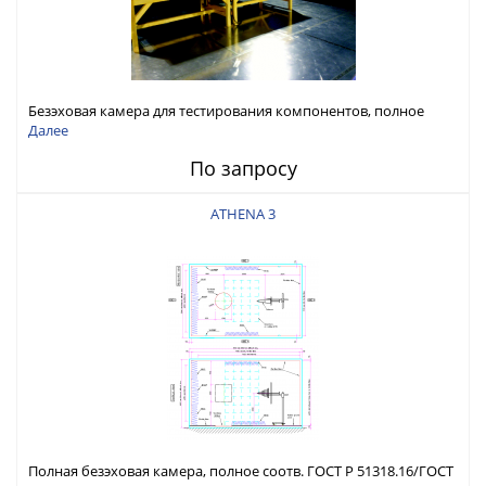
Безэховая камера для тестирования компонентов, полное
соотв. ГОСТ Р 51318.25/ГОСТ 32140
Далее
По запросу
ATHENA 3
Полная безэховая камера, полное соотв. ГОСТ Р 51318.16/ГОСТ