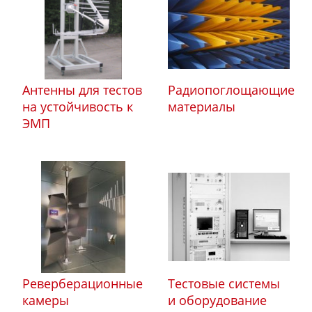
Антенны для тестов
Радиопоглощающие
на устойчивость к
материалы
ЭМП
Реверберационные
Тестовые системы
камеры
и оборудование