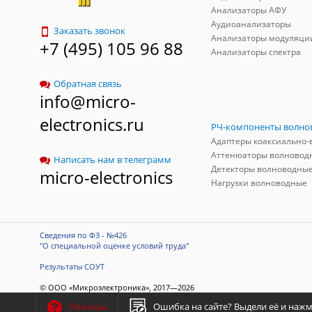
Анализаторы АФУ
Аудиоанализаторы
Заказать звонок
Анализаторы модуляци
+7 (495) 105 96 88
Анализаторы спектра
Обратная связь
info@micro-
electronics.ru
Аттенюаторы волновод
Написать нам в телеграмм
Детекторы волноводны
micro-electronics
Нагрузки волноводные
Сведения по ФЗ - №426
"О специальной оценке условий труда"
Результаты СОУТ
© ООО «Микроэлектроника», 2017—2026
Разработка сайта
-
ITConstruct
Ошибка на сайте?
Выдели её и нажми
Помощь