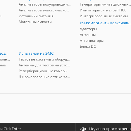
Анализаторы полупроводников
Генераторы имитационных и заг
Анализаторы электрической мощности
Имитаторы сигналов ГНСС
и
Источники питания
Интегрированные системы защиты от ГНСС
Магазины емкости
РЧ-компоненты к
Адаптеры
Антенны
Аттенюаторы
Блоки DC
РЧ-компоненты волноводные
Испытания на ЭМС
Адаптеры коаксиально-волноводные
Тестовые системы и оборудование
ные
Антенны для тестов на устойчивость к ЭМП
е
Реверберационные камеры
Широкополосные оптико-электрические линии
 Ctrl+Enter
Недавно просмотрен