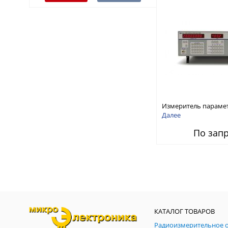
Измеритель параме
модуляции AM / ЧM 
Далее
диапазоном частот о
По зап
2,5 ГГц
КАТАЛОГ ТОВАРОВ