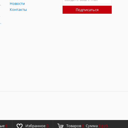
Новости
радительных помех
Контакты
Подписаться
-помех
оаксиальные
ные
0
Избранное
0
Товаров
0
Сумма
0 руб.