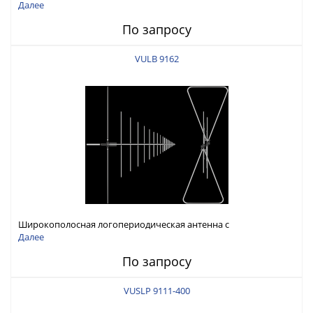
биконическим вибратором 30 - 7000 МГц
Далее
По запросу
VULB 9162
Широкополосная логопериодическая антенна с
биконическим вибратором 30 - 7000 МГц
Далее
По запросу
VUSLP 9111-400