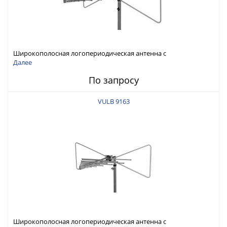
Широкополосная логопериодическая антенна с
биконическим вибратором 30 - 7000 МГц
Далее
По запросу
VULB 9163
Широкополосная логопериодическая антенна с