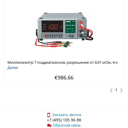
Миллиомметр 7 поддиапазонов, разрешение от 0,01 мОм, 4-х
проводные тестовые щупы Кельвина
Далее
€986.66
1
Заказать звонок
+7 (495) 105 96 88
Обратная связь