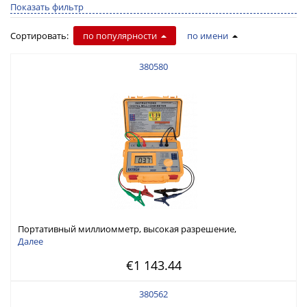
Показать фильтр
Сортировать:
по популярности
по имени
380580
Портативный миллиомметр, высокая разрешение,
портативный, питаемый от АКБ
Далее
€1 143.44
380562