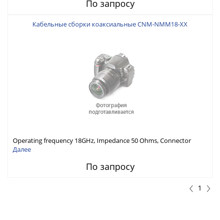
По запросу
Кабельные сборки коаксиальные CNM-NMM18-XX
Operating frequency 18GHz, Impedance 50 Ohms, Connector
interface MIL-STD-348
Далее
По запросу
1