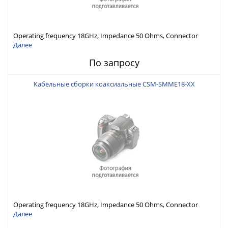
Operating frequency 18GHz, Impedance 50 Ohms, Connector
interface MIL-STD-348
Далее
По запросу
Кабельные сборки коаксиальные CSM-SMME18-XX
Operating frequency 18GHz, Impedance 50 Ohms, Connector
interface MIL-STD-348
Далее