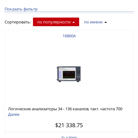
Показать фильтр
Сортировать:
по популярности
по имени
16860A
Логические анализаторы 34 - 136 каналов, такт. частота 700
МГц, длина записи 128 МБ, 12,5 ГГц синхр.
Далее
$21 338.75