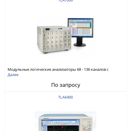
TLA7000
Модульные логические анализаторы 68 - 136 каналов с
поддержкой расширения 6528 каналов , 512 МБ длина записи,
Далее
разрешение 20 пс
По запросу
TLA6400