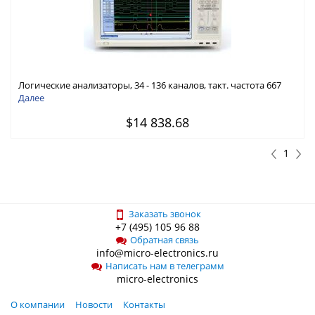
Логические анализаторы, 34 - 136 каналов, такт. частота 667
МГц, 25 ГГц синхр., 40 пс разрешение
Далее
$14 838.68
1
Заказать звонок
+7 (495) 105 96 88
Обратная связь
info@micro-electronics.ru
Написать нам в телеграмм
micro-electronics
О компании
Новости
Контакты