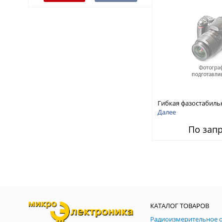
Гибкая фазостабиль
сборка для ВАЦ до 4
Далее
Розетка - APC2.4 Вил
По зап
КАТАЛОГ ТОВАРОВ