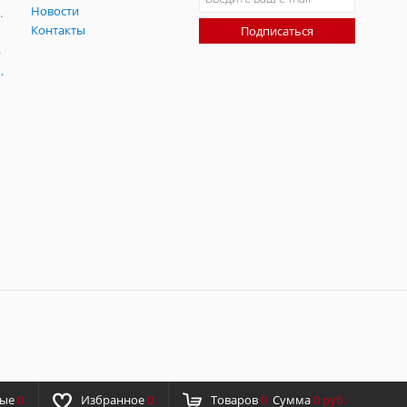
Новости
радительных помех
Контакты
Подписаться
-помех
оаксиальные
ные
0
Избранное
0
Товаров
0
Сумма
0 руб.