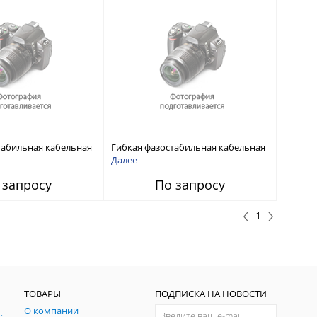
табильная кабельная
Гибкая фазостабильная кабельная
Ц до 26,5 ГГц, NMD3.5
сборка для ВАЦ до 26,5 ГГц, NMD3.5
Далее
3.5 Вилка
Розетка - APC3.5 Розетка
 запросу
По запросу
1
ТОВАРЫ
ПОДПИСКА НА НОВОСТИ
О компании
ния и симуляции ГНСС