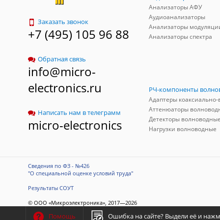
Анализаторы АФУ
Аудиоанализаторы
Заказать звонок
Анализаторы модуляци
+7 (495) 105 96 88
Анализаторы спектра
Обратная связь
info@micro-
electronics.ru
Аттенюаторы волновод
Написать нам в телеграмм
Детекторы волноводны
micro-electronics
Нагрузки волноводные
Сведения по ФЗ - №426
"О специальной оценке условий труда"
Результаты СОУТ
© ООО «Микроэлектроника», 2017—2026
Разработка сайта
-
ITConstruct
Ошибка на сайте?
Выдели её и нажми
Помощь