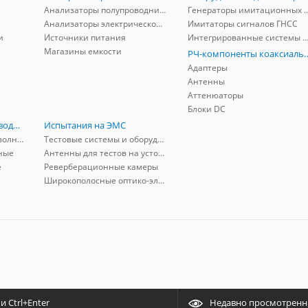
Анализаторы полупроводников
Генераторы имитационных и заг
Анализаторы электрической мощности
Имитаторы сигналов ГНСС
и
Источники питания
Интегрированные системы защиты от ГНСС
Магазины емкости
РЧ-компоненты к
Адаптеры
Антенны
Аттенюаторы
Блоки DC
РЧ-компоненты волноводные
Испытания на ЭМС
Адаптеры коаксиально-волноводные
Тестовые системы и оборудование
ные
Антенны для тестов на устойчивость к ЭМП
е
Реверберационные камеры
Широкополосные оптико-электрические линии
 Ctrl+Enter
Недавно просмотрен