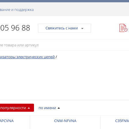
вание и поддержка
105 96 88
Свяжитесь с нами
изаторы электрических цепей
/
 популярности
по имени
APCVNA
CNM-NFVNA
C35FN