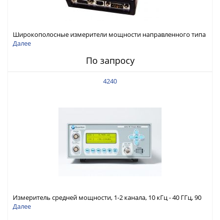
Широкополосные измерители мощности направленного типа
25 МГц - 4 ГГц, до 500 Вт
Далее
По запросу
4240
Измеритель средней мощности, 1-2 канала, 10 кГц - 40 ГГц, 90
дБ диапазон
Далее