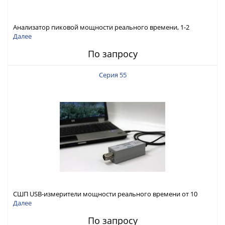
Анализатор пиковой мощности реального времени, 1-2
канала, 30 МГц - 40 ГГц, 125 МГц видео полоса
Далее
По запросу
Серия 55
СШП USB-измерители мощности реального времени от 10
МГц до 40 ГГц с максимальной видео полосой до 195 МГц
Далее
По запросу