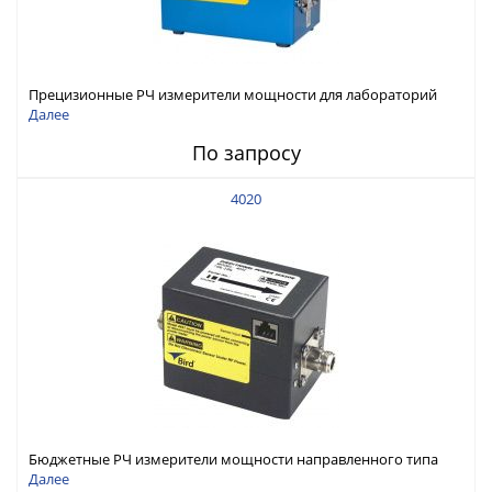
Прецизионные РЧ измерители мощности для лабораторий
направленного типа
Далее
По запросу
4020
Бюджетные РЧ измерители мощности направленного типа
100 кГц - 3 ГГц,300 мВт - 10 кВт
Далее