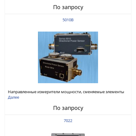
По запросу
5010B
Направленные измерители мощности, сменяемые элементы
мощности 2 МГц - 1 ГГц, 125 мВт - 1 кВт
Далее
По запросу
7022