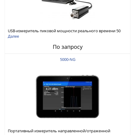
USB-измеритель пиковой мощности реального времени 50
МГц - 40 ГГц, , -60 дБм - +20 дБм
Далее
По запросу
5000-NG
Портативный измеритель направленной/отраженной