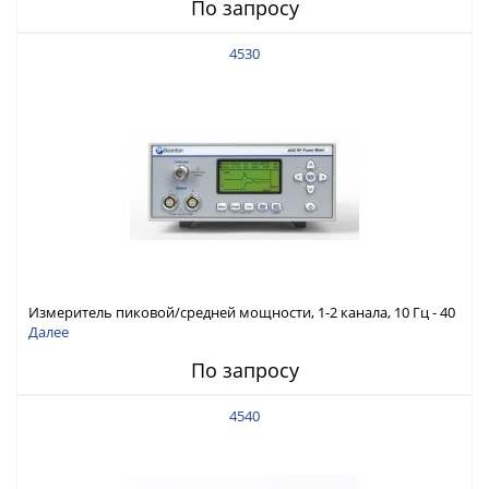
По запросу
4530
Измеритель пиковой/средней мощности, 1-2 канала, 10 Гц - 40
ГГц, 20 МГц видео полоса
Далее
По запросу
4540