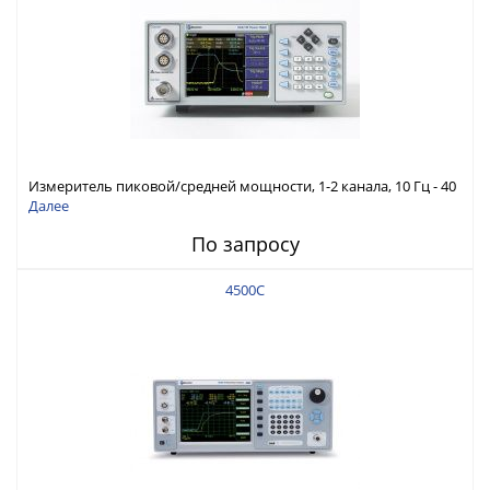
Измеритель пиковой/средней мощности, 1-2 канала, 10 Гц - 40
ГГц, 70 МГц видео полоса
Далее
По запросу
4500C