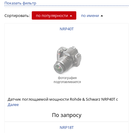
Показать фильтр
Сортировать:
по популярности
по имени
NRP40T
Датчик поглощаемой мощности Rohde & Schwarz NRP40T с
диапазоном от 0 до 40 ГГц
Далее
По запросу
NRP18T