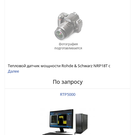
Тепловой датчик мощности Rohde & Schwarz NRP18T с
диапазоном от 0 до 18 ГГц
Далее
По запросу
RTP5000