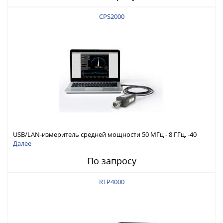
CPS2000
USB/LAN-измеритель средней мощности 50 МГц - 8 ГГц, -40
дБм - +20 дБм
Далее
По запросу
RTP4000