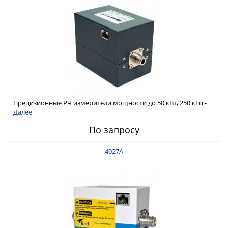
Прецизионные РЧ измерители мощности до 50 кВт, 250 кГц -
30 МГц
Далее
По запросу
4027A