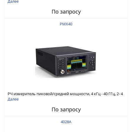
мощности 2 МГц - 6 ГГц до 1 кВт
Далее
По запросу
PMX40
РЧ измеритель пиковой/средней мощности, 4 кГц - 40 ГГц, 2- 4
канала
Далее
По запросу
4028A