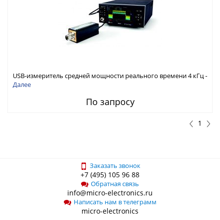
USB-измеритель средней мощности реального времени 4 кГц -
6 ГГц, , -60 дБм - +20 дБм
Далее
По запросу
1
Заказать звонок
+7 (495) 105 96 88
Обратная связь
info@micro-electronics.ru
Написать нам в телеграмм
micro-electronics