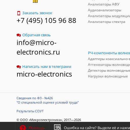
Анализаторы АФУ
Аудиоанализаторы
Заказать звонок
Анализаторы модуляци
+7 (495) 105 96 88
Анализаторы спектра
Обратная связь
info@micro-
electronics.ru
Аттенюаторы волновод
Написать нам в телеграмм
Детекторы волноводны
micro-electronics
Нагрузки волноводные
Сведения по ФЗ - №426
"О специальной оценке условий труда"
Результаты СОУТ
© ООО «Микроэлектроника», 2017—2026
Разработка сайта
-
ITConstruct
Ошибка на сайте?
Выдели её и нажми
Помощь