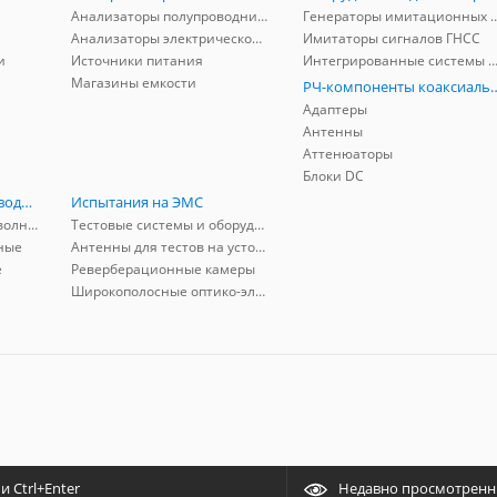
Анализаторы полупроводников
Генераторы имитационных и заг
Анализаторы электрической мощности
Имитаторы сигналов ГНСС
и
Источники питания
Интегрированные системы защиты от ГНСС
Магазины емкости
РЧ-компоненты к
Адаптеры
Антенны
Аттенюаторы
Блоки DC
РЧ-компоненты волноводные
Испытания на ЭМС
Адаптеры коаксиально-волноводные
Тестовые системы и оборудование
ные
Антенны для тестов на устойчивость к ЭМП
е
Реверберационные камеры
Широкополосные оптико-электрические линии
 Ctrl+Enter
Недавно просмотрен