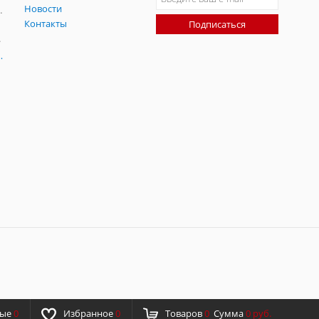
Новости
радительных помех
Контакты
Подписаться
-помех
оаксиальные
ные
0
Избранное
0
Товаров
0
Сумма
0 руб.