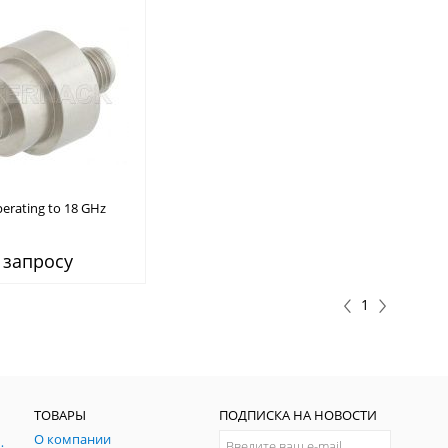
perating to 18 GHz
e 2.92mm Female
 запросу
1
ТОВАРЫ
ПОДПИСКА НА НОВОСТИ
О компании
ния и симуляции ГНСС