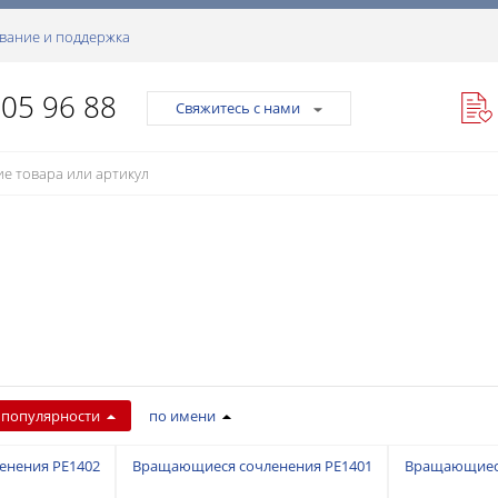
вание и поддержка
105 96 88
Свяжитесь с нами
 популярности
по имени
енения PE1402
Вращающиеся сочленения PE1401
Вращающиеся