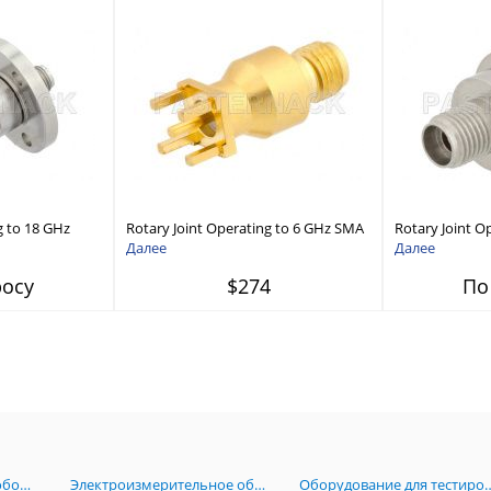
g to 18 GHz
Rotary Joint Operating to 6 GHz SMA
Rotary Joint O
mm Female
Female PCB Pin Connectors
2.92mm Femal
Далее
Далее
Connectors
росу
$274
По
Радиоизмерительное оборудование
Электроизмерительное оборудование
Оборудование для тестирова