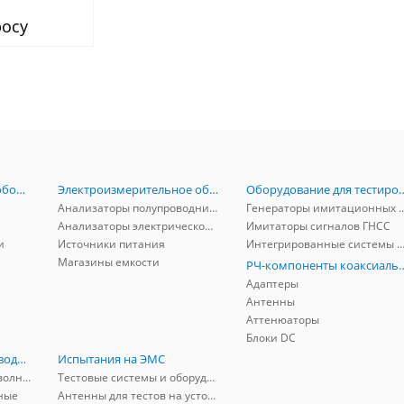
WR19 (40-60GHz)
росу
Радиоизмерительное оборудование
Электроизмерительное оборудование
Оборудование для тестирова
Анализаторы полупроводников
Генераторы имитационных и заг
Анализаторы электрической мощности
Имитаторы сигналов ГНСС
и
Источники питания
Интегрированные системы защиты от ГНСС
Магазины емкости
РЧ-компоненты к
Адаптеры
Антенны
Аттенюаторы
Блоки DC
РЧ-компоненты волноводные
Испытания на ЭМС
Адаптеры коаксиально-волноводные
Тестовые системы и оборудование
ные
Антенны для тестов на устойчивость к ЭМП