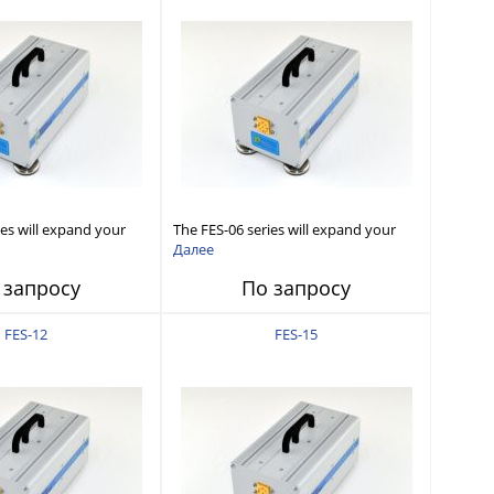
ies will expand your
The FES-06 series will expand your
wave Signal Generator
existing microwave Signal Generator
Далее
to conduct measurement
capabilities to conduct measurement
 запросу
По запросу
220GHz).
in WR06 (110-170GHz).
FES-12
FES-15