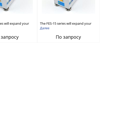
ies will expand your
The FES-15 series will expand your
wave Signal Generator
existing microwave Signal Generator
Далее
to conduct measurement
capabilities to conduct measurement
 запросу
По запросу
GHz).
in WR15 (50- 75GHz).