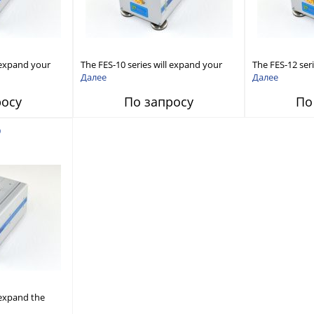
l expand your
The FES-10 series will expand your
The FES-12 ser
gnal Generator
existing microwave Signal Generator
existing micro
Далее
Далее
uct measurement
capabilities to conduct measurement
capabilities 
росу
По запросу
По
in WR10 (75-110GHz).
in WR12 (60-90
9
 expand the
isting microwave