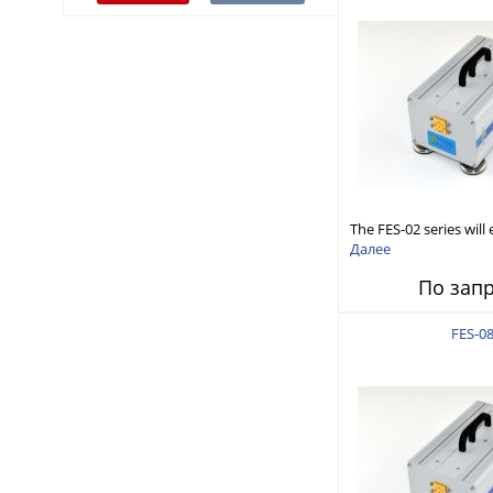
The FES-02 series wil
existing microwave Si
Далее
capabilities to cond
По зап
in WR-02 band (325-5
FES-0