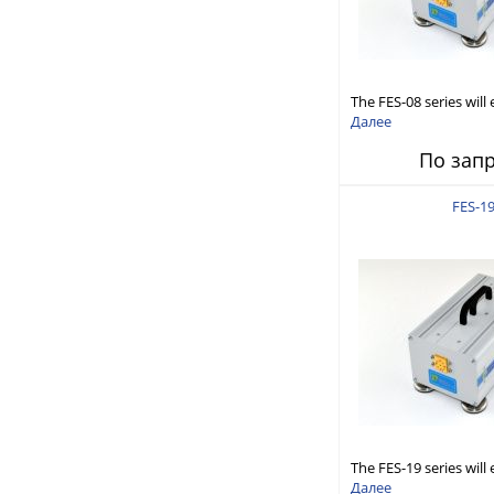
The FES-08 series wil
existing microwave Si
Далее
capabilities to cond
По зап
in WR08 (90-140GHz).
FES-1
The FES-19 series will
frequency of your ex
Далее