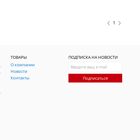
1
ТОВАРЫ
ПОДПИСКА НА НОВОСТИ
О компании
ния и симуляции ГНСС
Новости
радительных помех
Контакты
Подписаться
-помех
оаксиальные