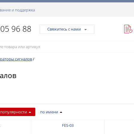
вание и поддержка
105 96 88
Свяжитесь с нами
раторы сигналов
/
налов
 популярности
по имени
2
FES-03