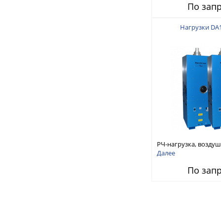
По зап
Нагрузки DA
РЧ-нагрузка, возду
охлаждение 10кВт 
Далее
1/8 EIA Flanged
По зап