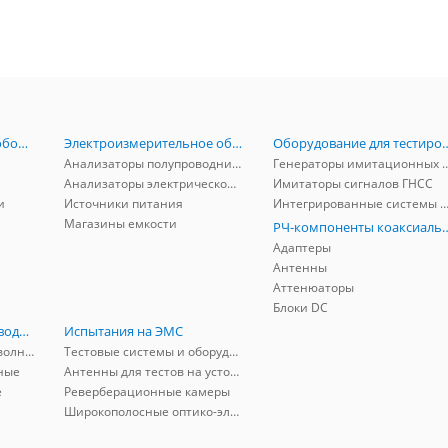
Радиоизмерительное оборудование
Электроизмерительное оборудование
Оборудование для тестирова
Анализаторы полупроводников
Генераторы имитационных и заг
Анализаторы электрической мощности
Имитаторы сигналов ГНСС
и
Источники питания
Интегрированные системы защиты от ГНСС
Магазины емкости
РЧ-компоненты к
Адаптеры
Антенны
Аттенюаторы
Блоки DC
РЧ-компоненты волноводные
Испытания на ЭМС
Адаптеры коаксиально-волноводные
Тестовые системы и оборудование
ные
Антенны для тестов на устойчивость к ЭМП
е
Реверберационные камеры
Широкополосные оптико-электрические линии