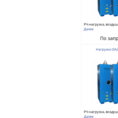
РЧ-нагрузка, возду
охлаждение 40кВт 4
Далее
1/8 EIA Flanged
По зап
Нагрузки DA
РЧ-нагрузка, возду
охлаждение 25кВт 
Далее