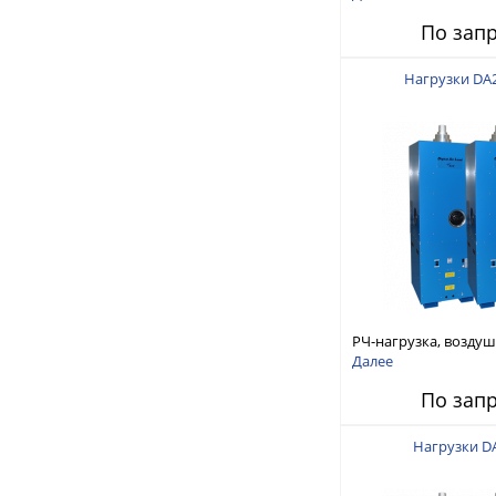
1/2 EIC Unflanged
По зап
Нагрузки DA
РЧ-нагрузка, возду
охлаждение 25кВт 
Далее
1/8 EIA Flanged
По зап
Нагрузки D