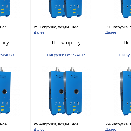
шное
РЧ-нагрузка, воздушное
РЧ-нагрузка,
70-890 МГц 6-
охлаждение 40кВт 470-890 МГц 6-
охлаждение 4
Далее
Далее
1/8 EIA Flanged
7/8 IEC Unflan
росу
По запросу
По
25V4U30
Нагрузки DA25V4U15
Нагру
шное
РЧ-нагрузка, воздушное
РЧ-нагрузка,
DC-240 МГц 4-
охлаждение 25кВт DC-240 МГц 4-
охлаждение 2
Далее
Далее