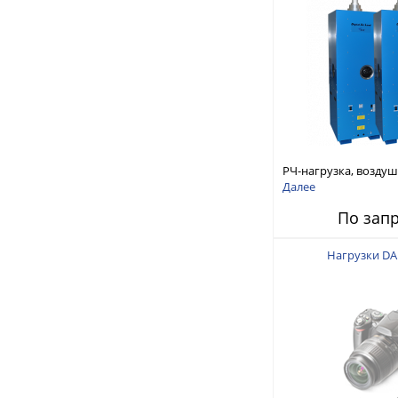
РЧ-нагрузка, возду
охлаждение 25кВт 4
Далее
1/16 EIA Flanged
По зап
Нагрузки DA