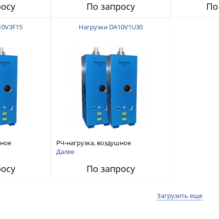
росу
По запросу
По
10V3F15
Нагрузки DA10V1U30
шное
РЧ-нагрузка, воздушное
DC-240 МГц 3-
охлаждение 10кВт DC-240 МГц 1-
Далее
5/8 EIA Unflanged
росу
По запросу
Загрузить еще