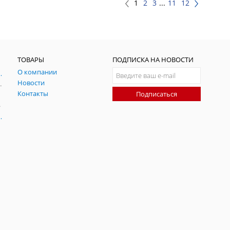
1
2
3
...
11
12
ТОВАРЫ
ПОДПИСКА НА НОВОСТИ
О компании
ния и симуляции ГНСС
Новости
радительных помех
Контакты
Подписаться
-помех
оаксиальные