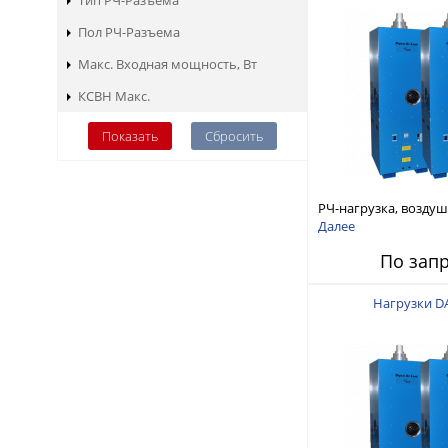
Тип РЧ-Разъема
Пол РЧ-Разъема
Макс. Входная мощность, Вт
КСВН Макс.
РЧ-нагрузка, возду
охлаждение 5кВт 47
Далее
1/8 Unflanged
По зап
Нагрузки D