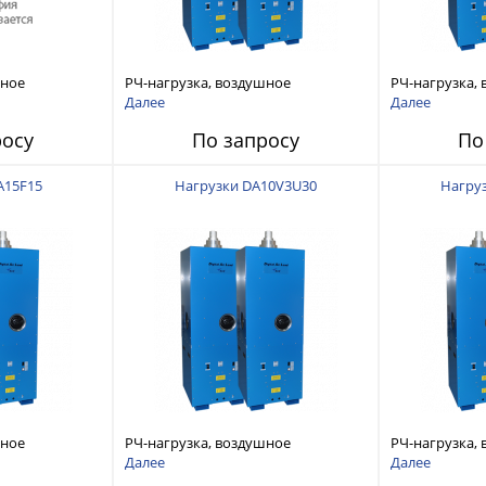
шное
РЧ-нагрузка, воздушное
РЧ-нагрузка,
0-890 МГц 3-
охлаждение 15кВт 470-890 МГц 3-
охлаждение 1
Далее
Далее
ssed
1/8 Unflanged
1/8 Unflanged
росу
По запросу
По
A15F15
Нагрузки DA10V3U30
Нагру
шное
РЧ-нагрузка, воздушное
РЧ-нагрузка,
70-890 МГц 3-
охлаждение 10кВт DC-240 МГц 3-
охлаждение 1
Далее
Далее
1/8 EIA Unflanged
1/8 EIA Unflan