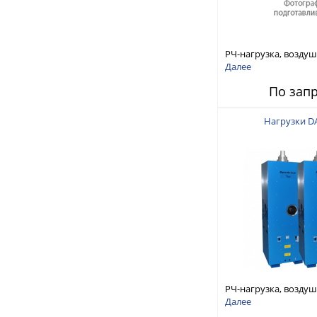
РЧ-нагрузка, возду
охлаждение 15кВт 47
Далее
1/8 Unflanged, Rece
По зап
Нагрузки D
РЧ-нагрузка, возду
охлаждение 15кВт 4
Далее
1/8 EIA Flanged