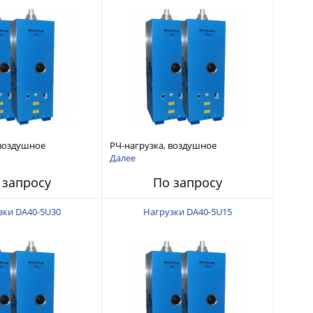
 воздушное
РЧ-нагрузка, воздушное
кВт 470-890 МГц 3-
охлаждение 40кВт 470-890 МГц 6-
Далее
d
1/8 Unflanged
 запросу
По запросу
зки DA40-5U30
Нагрузки DA40-5U15