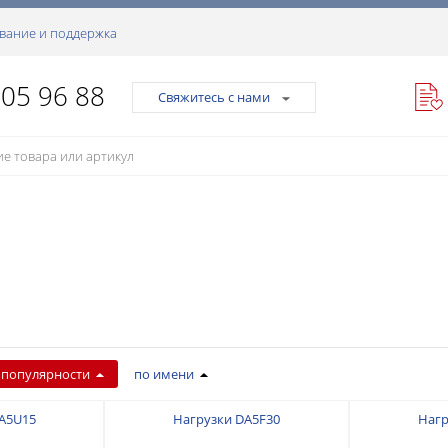
вание и поддержка
105 96 88
Свяжитесь с нами
 популярности
по имени
A5U15
Нагрузки DA5F30
Нагр