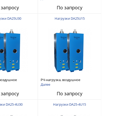
ged
1/8 EIA Unflanged
 запросу
По запросу
узки DA25U30
Нагрузки DA25U15
 воздушное
РЧ-нагрузка, воздушное
5кВт 470-890 МГц 4-
охлаждение 25кВт 470-890 МГц 4-
Далее
d
1/16 Unflanged
 запросу
По запросу
зки DA25-4U30
Нагрузки DA25-4U15