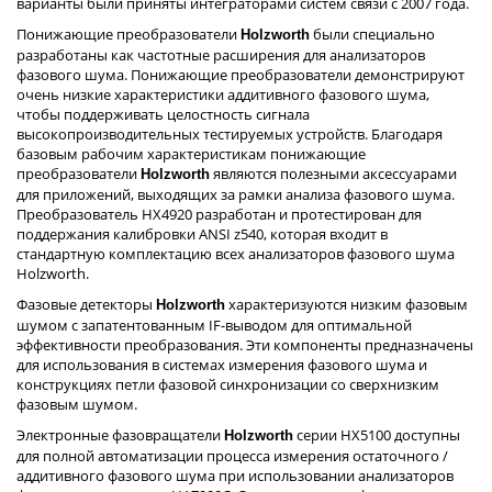
варианты были приняты интеграторами систем связи с 2007 года.
Понижающие преобразователи
были специально
Holzworth
разработаны как частотные расширения для анализаторов
фазового шума. Понижающие преобразователи демонстрируют
очень низкие характеристики аддитивного фазового шума,
чтобы поддерживать целостность сигнала
высокопроизводительных тестируемых устройств. Благодаря
базовым рабочим характеристикам понижающие
преобразователи
являются полезными аксессуарами
Holzworth
для приложений, выходящих за рамки анализа фазового шума.
Преобразователь HX4920 разработан и протестирован для
поддержания калибровки ANSI z540, которая входит в
стандартную комплектацию всех анализаторов фазового шума
Holzworth.
Фазовые детекторы
характеризуются низким фазовым
Holzworth
шумом с запатентованным IF-выводом для оптимальной
эффективности преобразования. Эти компоненты предназначены
для использования в системах измерения фазового шума и
конструкциях петли фазовой синхронизации со сверхнизким
фазовым шумом.
Электронные фазовращатели
серии HX5100 доступны
Holzworth
для полной автоматизации процесса измерения остаточного /
аддитивного фазового шума при использовании анализаторов