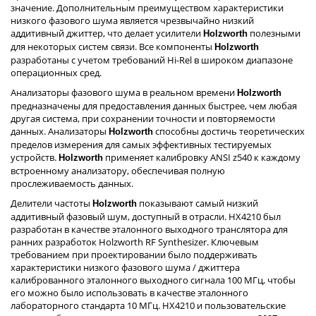
значение. Дополнительным преимуществом характеристики
низкого фазового шума является чрезвычайно низкий
аддитивный джиттер, что делает усилители
полезными
Holzworth
для некоторых систем связи. Все компоненты
Holzworth
разработаны с учетом требований Hi-Rel в широком диапазоне
операционных сред.
Анализаторы фазового шума в реальном времени
Holzworth
предназначены для предоставления данных быстрее, чем любая
другая система, при сохранении точности и повторяемости
данных. Анализаторы
способны достичь теоретических
Holzworth
пределов измерения для самых эффективных тестируемых
устройств.
применяет калибровку ANSI z540 к каждому
Holzworth
встроенному анализатору, обеспечивая полную
прослеживаемость данных.
Делители частоты
показывают самый низкий
Holzworth
аддитивный фазовый шум, доступный в отрасли. HX4210 был
разработан в качестве эталонного выходного транслятора для
ранних разработок Holzworth RF Synthesizer. Ключевым
требованием при проектировании было поддерживать
характеристики низкого фазового шума / джиттера
калиброванного эталонного выходного сигнала 100 МГц, чтобы
его можно было использовать в качестве эталонного
лабораторного стандарта 10 МГц. HX4210 и пользовательские