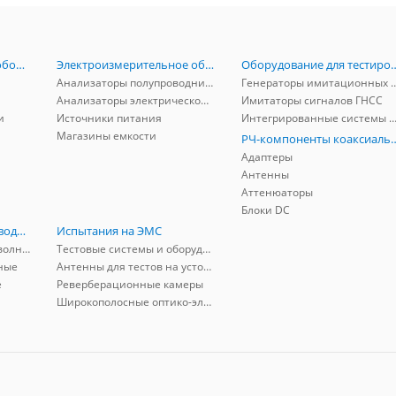
Радиоизмерительное оборудование
Электроизмерительное оборудование
Оборудование для тестирова
Анализаторы полупроводников
Генераторы имитационных и заг
Анализаторы электрической мощности
Имитаторы сигналов ГНСС
и
Источники питания
Интегрированные системы защиты от ГНСС
Магазины емкости
РЧ-компоненты к
Адаптеры
Антенны
Аттенюаторы
Блоки DC
РЧ-компоненты волноводные
Испытания на ЭМС
Адаптеры коаксиально-волноводные
Тестовые системы и оборудование
ные
Антенны для тестов на устойчивость к ЭМП
е
Реверберационные камеры
Широкополосные оптико-электрические линии