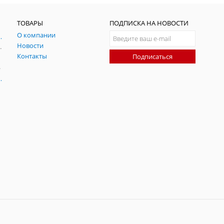
ТОВАРЫ
ПОДПИСКА НА НОВОСТИ
О компании
ния и симуляции ГНСС
Новости
радительных помех
Контакты
Подписаться
-помех
оаксиальные