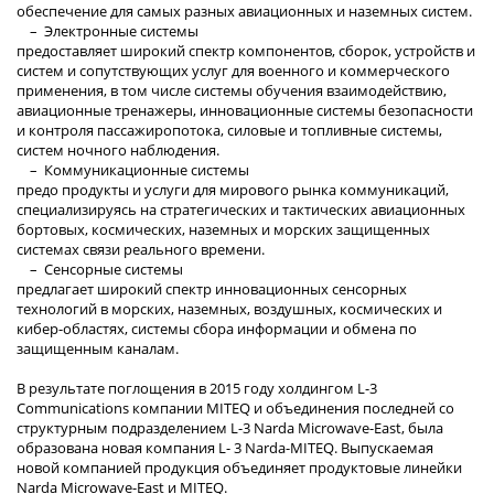
обеспечение для самых разных авиационных и наземных систем.
– Электронные системы
предоставляет широкий спектр компонентов, сборок, устройств и
систем и сопутствующих услуг для военного и коммерческого
применения, в том числе системы обучения взаимодействию,
авиационные тренажеры, инновационные системы безопасности
и контроля пассажиропотока, силовые и топливные системы,
систем ночного наблюдения.
– Коммуникационные системы
предо продукты и услуги для мирового рынка коммуникаций,
специализируясь на стратегических и тактических авиационных
бортовых, космических, наземных и морских защищенных
системах связи реального времени.
– Сенсорные системы
предлагает широкий спектр инновационных сенсорных
технологий в морских, наземных, воздушных, космических и
кибер-областях, системы сбора информации и обмена по
защищенным каналам.
В результате поглощения в 2015 году холдингом L-3
Communications компании MITEQ и объединения последней со
структурным подразделением L-3 Narda Microwave-East, была
образована новая компания L- 3 Narda-MITEQ. Выпускаемая
новой компанией продукция объединяет продуктовые линейки
Narda Microwave-East и MITEQ.