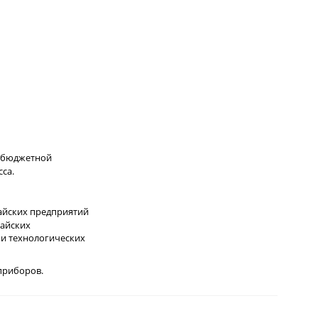
к бюджетной
са.
тайских предприятий
тайских
 и технологических
приборов.