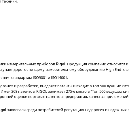
 техники.
стики измерительных приборов
. Продукция компании относится 
Rigol
 уступает дорогостоящему измерительному оборудованию High End-клас
ствия стандартам ISO9001 и ISO14001.
ования и разработки, внедряет патенты и входит в Топ 500 лучших ки
мея 368 патентов, RIGOL занимает 275-е место в "Топ 500 ведущих ки
торонней оценке портфеля патентов предприятия, качества приложений
завоевали среди потребителей репутацию недорогих и надежных 
igol