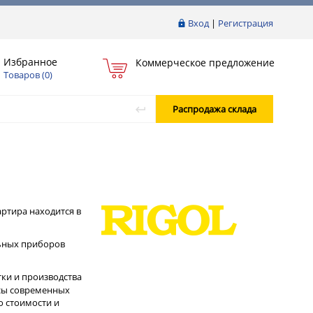
Вход
|
Регистрация
Избранное
Коммерческое предложение
Товаров (
0
)
Распродажа склада
артира находится в
льных приборов
ки и производства
сы современных
о стоимости и