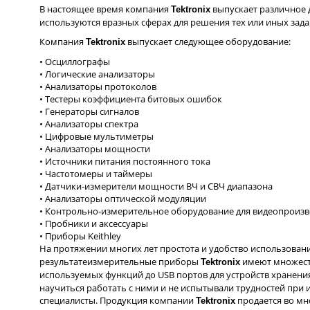
В настоящее время компания
выпускает различное 
Tektronix
используются вразных сферах для решения тех или иных зада
Компания
выпускает следующее оборудование:
Tektronix
• Осциллографы
• Логические анализаторы
• Анализаторы протоколов
• Тестеры коэффициента битовых ошибок
• Генераторы сигналов
• Анализаторы спектра
• Цифровые мультиметры
• Анализаторы мощности
• Источники питания постоянного тока
• Частотомеры и таймеры
• Датчики-измерители мощности ВЧ и СВЧ диапазона
• Анализаторы оптической модуляции
• Контрольно-измерительное оборудование для видеопроизв
• Пробники и аксессуары
• Приборы Keithley
На протяжении многих лет простота и удобство использова
результатеизмерительные приборы
имеют множеств
Tektronix
используемых функций до USB портов для устройств хранен
научиться работать с ними и не испытывали трудностей при 
специалисты. Продукция компании
продается во мн
Tektronix