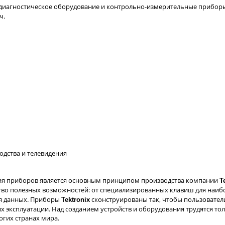
диагностическое оборудование и контрольно-измерительные прибор
ч.
одства и телевидения
ния приборов является основным принципом производства компании
T
о полезных возможностей: от специализированных клавиш для наибо
ия данных. Приборы
сконструированы так, чтобы пользовател
Tektronix
их эксплуатации. Над созданием устройств и оборудования трудятся т
огих странах мира.