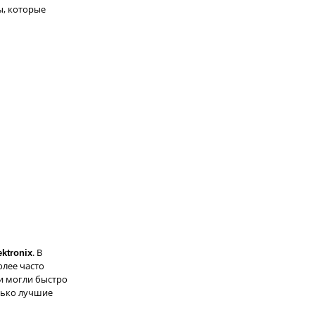
ы, которые
. В
ektronix
лее часто
и могли быстро
олько лучшие