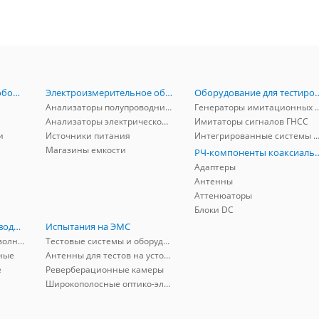
Радиоизмерительное оборудование
Электроизмерительное оборудование
Оборудование для тестирова
Анализаторы полупроводников
Генераторы имитационных и заг
Анализаторы электрической мощности
Имитаторы сигналов ГНСС
и
Источники питания
Интегрированные системы защиты от ГНСС
Магазины емкости
РЧ-компоненты к
Адаптеры
Антенны
Аттенюаторы
Блоки DC
РЧ-компоненты волноводные
Испытания на ЭМС
Адаптеры коаксиально-волноводные
Тестовые системы и оборудование
ные
Антенны для тестов на устойчивость к ЭМП
е
Реверберационные камеры
Широкополосные оптико-электрические линии