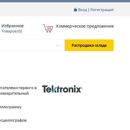
Вход
|
Регистрация
Избранное
Коммерческое предложение
Товаров (
0
)
Распродажа склада
етателями первого в
а измерительный
циллограмму
осциллографов