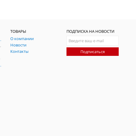
ТОВАРЫ
ПОДПИСКА НА НОВОСТИ
О компании
ния и симуляции ГНСС
Новости
радительных помех
Контакты
Подписаться
-помех
оаксиальные