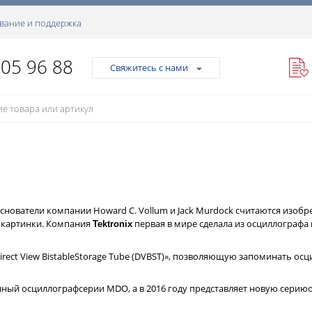
вание и поддержка
105 96 88
Свяжитесь с нами
Основатели компании Howard C. Vollum и Jack Murdock считаются изобр
 картинки. Компания
первая в мире сделала из осциллограф
Tektronix
irect View BistableStorage Tube (DVBST)», позволяющую запоминать ос
ный осциллографсерии MDO, а в 2016 году представляет новую серию