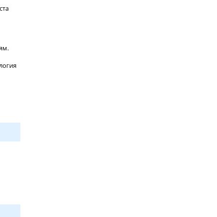
ста
ям.
логия