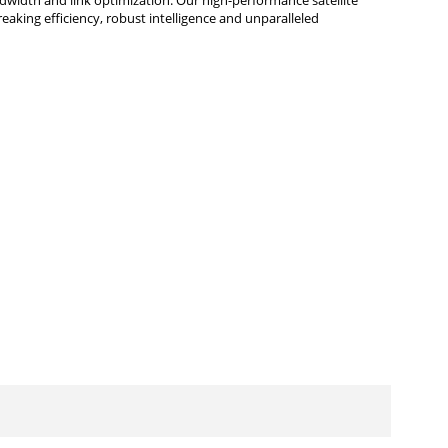
ndwidth and link optimization. Our high-performance satellite
aking efficiency, robust intelligence and unparalleled