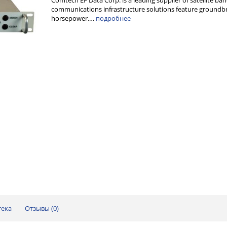
Comtech EF Data Corp. is a leading supplier of satellite ba
communications infrastructure solutions feature groundbre
horsepower.…
подробнее
тека
Отзывы (
0
)