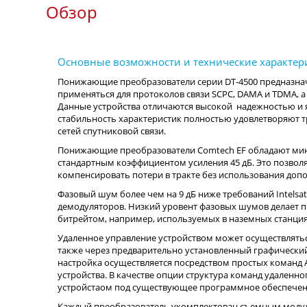
Обзор
Понижающие преобразователи серии DT-4500 предназначен
применяться для протоколов связи SCPC, DAMA и TDMA, а
Данные устройства отличаются высокой надежностью и 
стабильность характеристик полностью удовлетворяют
сетей спутниковой связи.
Понижающие преобразователи Comtech EF обладают мин
стандартным коэффициентом усиления 45 дБ. Это позвол
компенсировать потери в тракте без использования доп
Фазовый шум более чем на 9 дБ ниже требований Intelsat
демодуляторов. Низкий уровент фазовых шумов делает п
битрейтом, например, используемых в наземных станци
Удаленное управление устройством может осуществляться 
также через предварительно установленный графический
настройка осуществляется посредством простых команд 
устройства. В качестве опции структура команд удаленн
устройстаом под существующее программное обеспече
Каждый преобразователь укомплектован съемным модуле