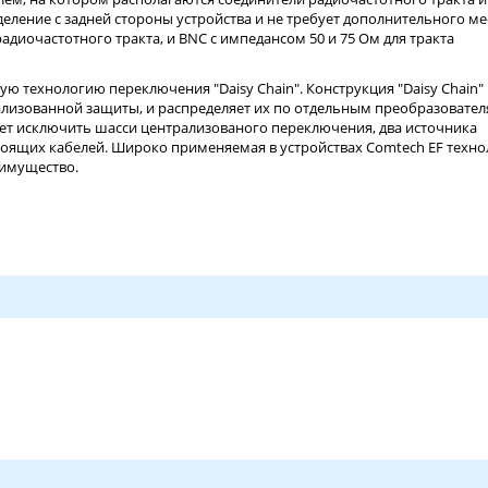
деление с задней стороны устройства и не требует дополнительного ме
адиочастотного тракта, и BNC с импедансом 50 и 75 Ом для тракта
 технологию переключения "Daisy Chain". Конструкция "Daisy Chain"
ализованной защиты, и распределяет их по отдельным преобразовател
яет исключить шасси централизованого переключения, два источника
оящих кабелей. Широко применяемая в устройствах Comtech EF техно
еимущество.