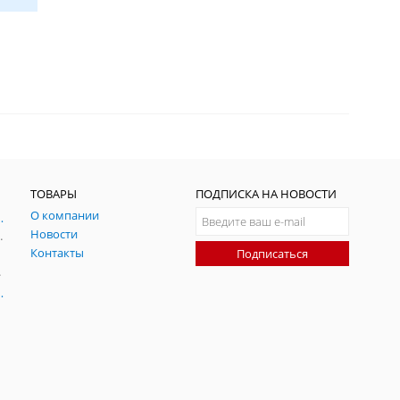
ТОВАРЫ
ПОДПИСКА НА НОВОСТИ
О компании
ния и симуляции ГНСС
Новости
радительных помех
Контакты
Подписаться
-помех
оаксиальные