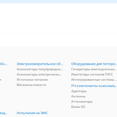
Радиоизмерительное оборудование
Электроизмерительное оборудование
Оборудование для тестирова
Анализаторы полупроводников
Генераторы имитационных и заг
Анализаторы электрической мощности
Имитаторы сигналов ГНСС
и
Источники питания
Интегрированные системы защиты от ГНСС
Магазины емкости
РЧ-компоненты к
Адаптеры
Антенны
Аттенюаторы
Блоки DC
РЧ-компоненты волноводные
Испытания на ЭМС