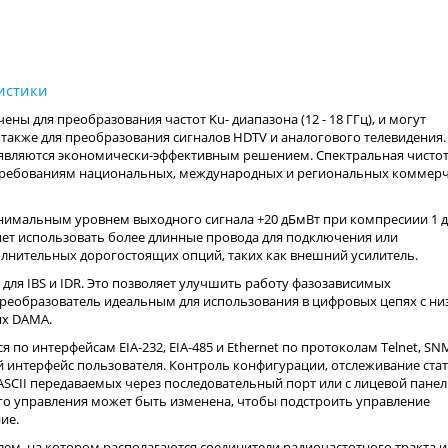
ы для преобразования частот Ku- диапазона (12 - 18 ГГц), и могут
 также для преобразования сигналов HDTV и аналогового телевидения.
являются экономически-эффективным решением. Спектральная чистот
 требованиям национальных, международных и региональных коммер
имальным уровнем выходного сигнала +20 дБмВт при компресиии 1 д
яет использовать более длинные провода для подключения или
олнительных дорогостоящих опций, таких как внешний усилитель.
 для IBS и IDR. Это позволяет улучшить работу фазозависимых
реобразователь идеальным для использования в цифровых цепях с ни
ях DAMA.
по интерфейсам EIA-232, EIA-485 и Ethernet по протоколам Telnet, SNM
 интерфейс пользователя. Контроль конфигурации, отслеживание стат
ASCII передаваемых через последовательный порт или с лицевой пане
ого управления может быть изменена, чтобы подстроить управление
ние.
м, на котором располагаются соединители радиочастотного тракта и