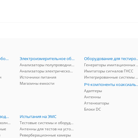
Радиоизмерительное оборудование
Электроизмерительное оборудование
Оборудование для тестирова
Анализаторы полупроводников
Генераторы имитационных и заг
Анализаторы электрической мощности
Имитаторы сигналов ГНСС
и
Источники питания
Интегрированные системы защиты от ГНСС
Магазины емкости
РЧ-компоненты к
Адаптеры
Антенны
Аттенюаторы
Блоки DC
РЧ-компоненты волноводные
Испытания на ЭМС
Адаптеры коаксиально-волноводные
Тестовые системы и оборудование
ные
Антенны для тестов на устойчивость к ЭМП
е
Реверберационные камеры