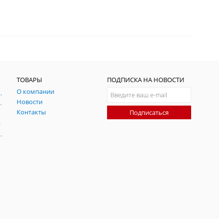
ТОВАРЫ
ПОДПИСКА НА НОВОСТИ
О компании
ния и симуляции ГНСС
Новости
радительных помех
Контакты
Подписаться
-помех
оаксиальные