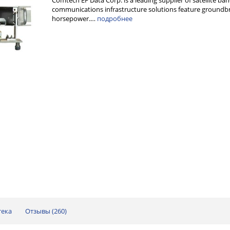
Comtech EF Data Corp. is a leading supplier of satellite ba
communications infrastructure solutions feature groundbre
horsepower.…
подробнее
тека
Отзывы (
260
)