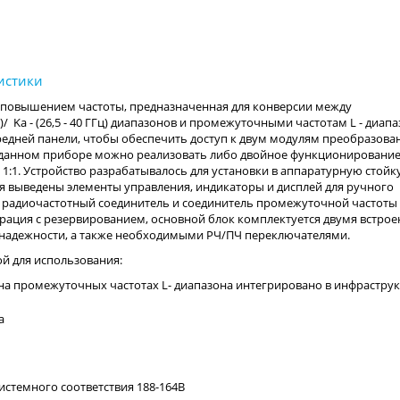
/ повышением частоты, предназначенная для конверсии между
 ГГц)/ Ka - (26,5 - 40 ГГц) диапазонов и промежуточными частотам L - диапа
редней панели, чтобы обеспечить доступ к двум модулям преобразова
 В данном приборе можно реализовать либо двойное функционировани
:1. Устройство разрабатывалось для установки в аппаратурную стойку
я выведены элементы управления, индикаторы и дисплей для ручного
, радиочастотный соединитель и соединитель промежуточной частоты
рация с резервированием, основной блок комплектуется двумя встро
адежности, а также необходимыми РЧ/ПЧ переключателями.
й для использования:
на промежуточных частотах L- диапазона интегрировано в инфраструк
а
стемного соответствия 188-164B