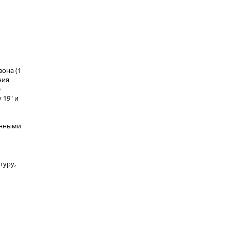
зона (1
ния
е
 19" и
енными
туру,