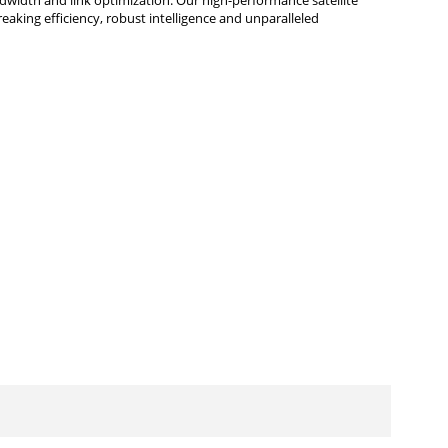
ndwidth and link optimization. Our high-performance satellite
aking efficiency, robust intelligence and unparalleled