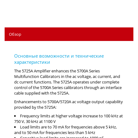
Обзор
The 5725A Amplifier enhances the 5700A Series
Multifunction Calibrators in the ac voltage, ac current, and
dc current functions. The 5725A operates under complete
control of the 5700A Series calibrators through an interface
cable supplied with the 5725A.
Enhancements to 5700A/5720A ac voltage output capability
provided by the 5725A:
Frequency limits at higher voltage increase to 100 kHz at
750 V, 30 kHz at 1100 V
Load limits are to 70 mA for frequencies above 5 kHz,
and to 50 mA for frequencies less than 5 kHz
Capacitive load limits are increased to 1000 pF