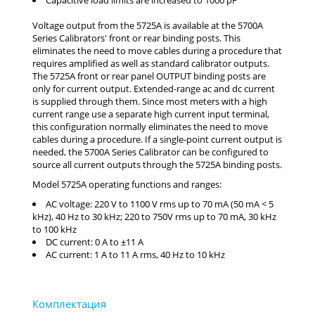
The 5725A front or rear panel OUTPUT binding posts are
only for current output. Extended-range ac and dc current
is supplied through them. Since most meters with a high
current range use a separate high current input terminal,
this configuration normally eliminates the need to move
cables during a procedure. If a single-point current output is
needed, the 5700A Series Calibrator can be configured to
source all current outputs through the 5725A binding posts.
Model 5725A operating functions and ranges:
AC voltage: 220 V to 1100 V rms up to 70 mA (50 mA < 5
kHz), 40 Hz to 30 kHz; 220 to 750V rms up to 70 mA, 30 kHz
to 100 kHz
DC current: 0 A to ±11 A
AC current: 1 A to 11 A rms, 40 Hz to 10 kHz