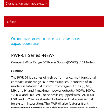
Скачать каталог продукции
Обзор
PWR-01 Series -NEW-
Compact Wide Range DC Power Supply(CV/CC) : 16 Models
Outline
The PWR-01 is a series of high performance, multifunctional,
compact, wide-range DC power supplies. It consists of 16
models in total with 4 maximum voltage outputs (L, ML,
MH, and H) and 4 maximum power outputs (400 W, 800 W,
1200 W and 2000 W). The series is equipped with LAN (LXI),
USB, and RS232C as standard interfaces that are essential
for system integration. The PWR-01 also features front-
facing output terminals, variable internal resistance, bleeder