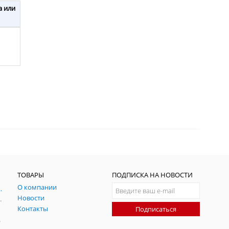
а или
ТОВАРЫ
ПОДПИСКА НА НОВОСТИ
О компании
ния и симуляции ГНСС
Новости
радительных помех
Контакты
Подписаться
-помех