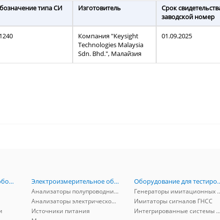
бозначение типа СИ
Изготовитель
Срок свидетельств
заводской номер
1240
Компания "Keysight
01.09.2025
Technologies Malaysia
Sdn. Bhd.", Малайзия
Радиоизмерительное оборудование
Электроизмерительное оборудование
Оборудование для тестирова
Анализаторы полупроводников
Генераторы имитационных и заг
Анализаторы электрической мощности
Имитаторы сигналов ГНСС
и
Источники питания
Интегрированные системы защиты от ГНСС