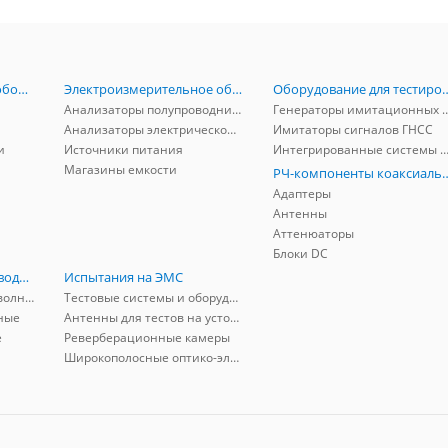
Радиоизмерительное оборудование
Электроизмерительное оборудование
Оборудование для тестирова
Анализаторы полупроводников
Генераторы имитационных и заг
Анализаторы электрической мощности
Имитаторы сигналов ГНСС
и
Источники питания
Интегрированные системы защиты от ГНСС
Магазины емкости
РЧ-компоненты к
Адаптеры
Антенны
Аттенюаторы
Блоки DC
РЧ-компоненты волноводные
Испытания на ЭМС
Адаптеры коаксиально-волноводные
Тестовые системы и оборудование
ные
Антенны для тестов на устойчивость к ЭМП
е
Реверберационные камеры
Широкополосные оптико-электрические линии