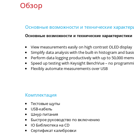
Обзор
Основные возможности и технические характеристики
View measurements easily on high contrast OLED display
Simplify data analysis with the built-in histogram and basic
Perform data logging productively with up to 50,000 mem
Speed up testing with Keysight BenchVue – no programmi
Flexibly automate measurements over USB
Тестовые щупы
USB-кабель
Шнур питания
Быстрое руководство по включению
IO Библиотека на CD
Сертификат калибровки