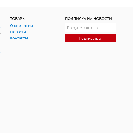
ТОВАРЫ
ПОДПИСКА НА НОВОСТИ
О компании
ния и симуляции ГНСС
Новости
радительных помех
Контакты
Подписаться
-помех
оаксиальные
34450A|Руководство по быстрому
включению