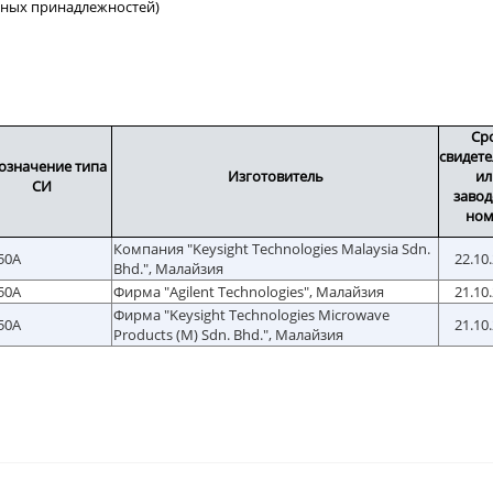
ийных принадлежностей)
Ср
свидете
означение типа
Изготовитель
ил
СИ
завод
ном
Компания "Keysight Technologies Malaysia Sdn.
50A
22.10
Bhd.", Малайзия
50A
Фирма "Agilent Technologies", Малайзия
21.10
Фирма "Keysight Technologies Microwave
50A
21.10
Products (M) Sdn. Bhd.", Малайзия