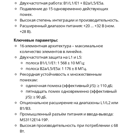
Двухчастотная работа: B1/L1/E1 + B2a/L5/E5a.
Подавление до 15 одновременно действующих
помех.
Высокая степень интеграции и производительность.
Расширенный диапазон питания: +20 … +32 В (ном.
+28 В).
Ключевые параметры:
16-элементная архитектура – максимальное
количество элементов в линейке.
Двухчастотная защита на L1 и L5:
полоса B1/L1/E1: 1 568 ± 10 МГц;
полоса B2a/L5/E5a: 1 176 ± 8 МГц.
Рекордная устойчивость к множественным
помехам:
одиночная помеха (эффективный J/S): ≥ 110 дБ;
пятнадцать помех одновременно (эффективный
J/S): ≥ 90 дБ.
Опциональное расширение на диапазоны L1/L2 или
B1/B3.
Промышленный разъём питания и ввода-вывода:
MS3112E14-19P.
Высокая производительность при потреблении ≤ 68
Вт.