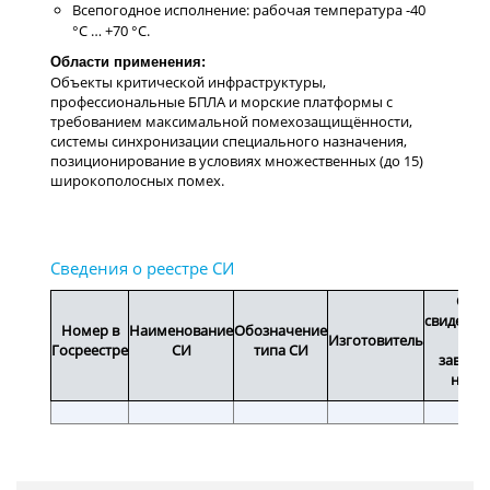
Всепогодное исполнение: рабочая температура -40
°C … +70 °C.
Области применения:
Срок
свидетел
Номер в
Наименование
Обозначение
Изготовитель
или
Госреестре
СИ
типа СИ
заводс
номе