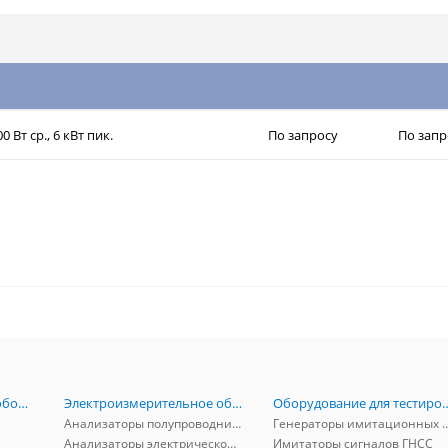
0 Вт ср., 6 кВт пик.
По запросу
По запр
Радиоизмерительное оборудование
Электроизмерительное оборудование
Оборудование для тестирова
Анализаторы полупроводников
Генераторы имитационных и заг
Анализаторы электрической мощности
Имитаторы сигналов ГНСС