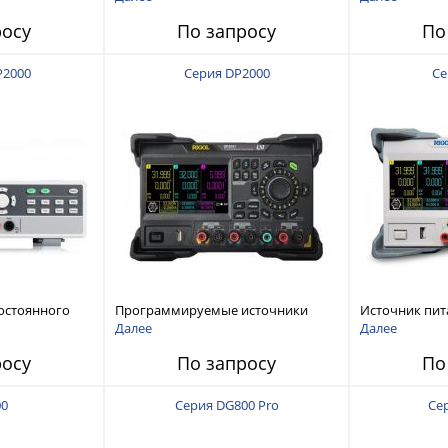
120 В, 60 А, 300 Вт
росу
По запросу
По
P2000
Серия DP2000
Се
остоянного
Программируемые источники
Источник пит
питания постоянного тока с
тока с мощнос
Далее
Далее
мощностью 222 Вт, 3 канала
росу
По запросу
По
00
Серия DG800 Pro
Се