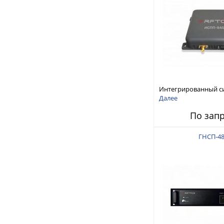
Интегрированный с
защиты от ГНСС-пом
Далее
ИСПП 8400
По зап
ГНСП-48