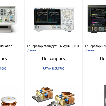
сигналов
Генератор стандартных функций и
Генераторы с
ы и
сигналов произвольной формы
произвольной
Далее
Далее
 Tektronix
Rigol серии DG800 Pro, до 50 МГц
DG6000 до 500
росу
По запросу
По
1000
RFTex RCR1700