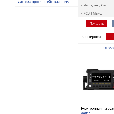
Система противодействия БПЛА
Импеданс, Ом
КСВН Макс.
Сортировать:
по
RDL 253
Электронная нагруз
постоянного тока, о
Далее