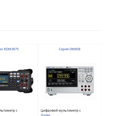
ex RDM3075
Серия DM858
льтиметр с
Цифровой мультиметр с
 7 ½
разрядностью 5½ и
Далее