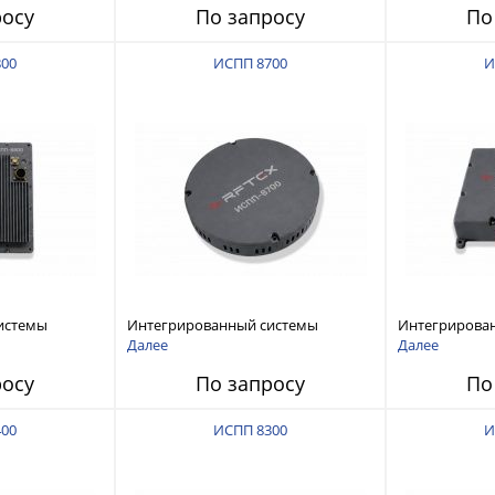
росу
По запросу
По
800
ИСПП 8700
И
истемы
Интегрированный системы
Интегрирова
ех RFТех
защиты от ГНСС-помех RFТех
защиты от ГН
Далее
Далее
ИСПП 8700
ИСПП 8600
росу
По запросу
По
400
ИСПП 8300
И