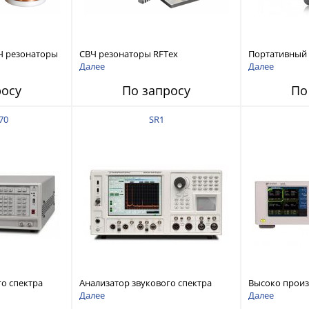
Ч резонаторы
СВЧ резонаторы RFTex
Портативный
RCR1700 для тонких листов
анализатор ц
Далее
Далее
ZNH с диапазо
росу
По запросу
По
до 26,5 ГГц
70
SR1
го спектра
Анализатор звукового спектра
Высоко прои
stems FFT
Stanford Research Systems SR1
аудиоанализа
Далее
Далее