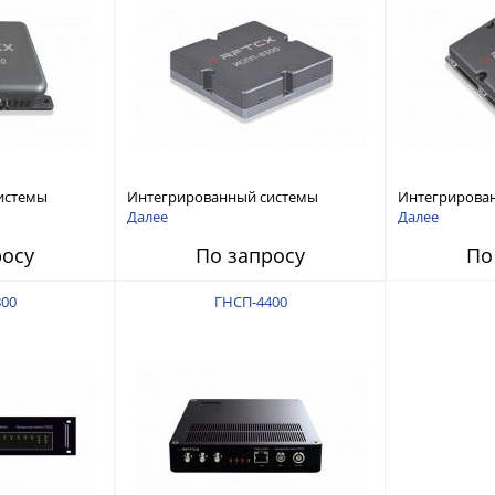
истемы
Интегрированный системы
Интегрирова
ех RFТех
защиты от ГНСС-помех RFТех
защиты от ГН
Далее
Далее
ИСПП 8300
ИСПП 8200
росу
По запросу
По
00
ГНСП-4400