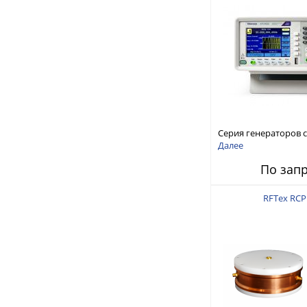
Серия генераторов 
произвольной форм
Далее
стандартных функций
По зап
AFG1000
RFTex RCP