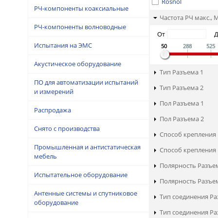
Rosnol
РЧ-компоненты коаксиальные
Частота РЧ макс., 
РЧ-компоненты волноводные
От
Испытания на ЭМС
50
288
525
Акустическое оборудование
Тип Разъема 1
ПО для автоматизации испытаний
Тип Разъема 2
и измерений
Пол Разъема 1
Распродажа
Пол Разъема 2
Снято с производства
Способ крепления 
Промышленная и антистатическая
Способ крепления 
мебель
Полярность Разъе
Испытательное оборудование
Полярность Разъе
Антенные системы и спутниковое
Тип соединения Ра
оборудование
Тип соединения Ра