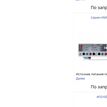
150 В, 30 А, 300 Вт
По зап
Серия HM
Источник питания п
тока
Далее
По зап
AFG10