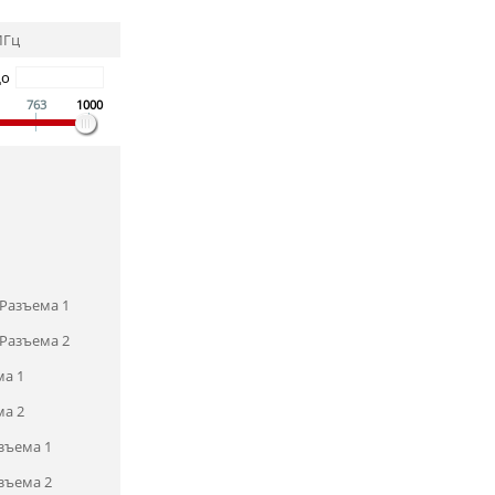
МГц
До
763
1000
Разъема 1
Разъема 2
ма 1
ма 2
зъема 1
зъема 2