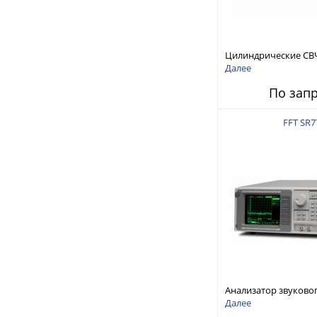
Цилиндрические СВ
RFTex RCP1000
Далее
По зап
FFT SR7
Анализатор звуково
Stanford Research Sy
Далее
SR770