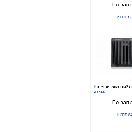
По зап
ИСПП 8
Интегрированный с
защиты от ГНСС-пом
Далее
ИСПП 8800
По зап
ИСПП 8