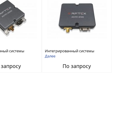
нный системы
Интегрированный системы
СС-помех RFТех
защиты от ГНСС-помех RFТех
Далее
ИСПП 8100
 запросу
По запросу