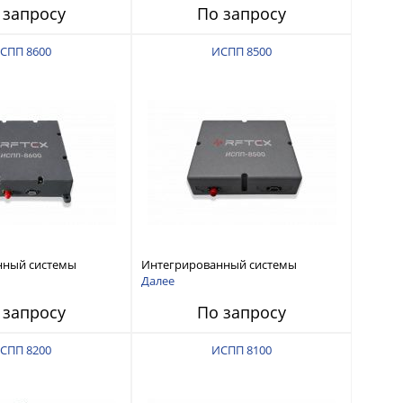
 запросу
По запросу
СПП 8600
ИСПП 8500
нный системы
Интегрированный системы
СС-помех RFТех
защиты от ГНСС-помех RFТех
Далее
ИСПП 8500
 запросу
По запросу
СПП 8200
ИСПП 8100