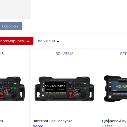
 популярности
по имени
15
RDL 25312
RFT
ка
Электронная нагрузка
Цифровой му
дноканальная,
постоянного тока, одноканальная,
разрядностью
Далее
Далее