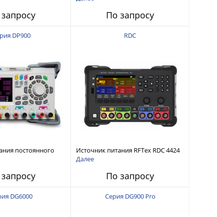
интерфейсами USB-device, USB-
 запросу
По запросу
host, LAN и Web control
рия DP900
RDC
ания постоянного
Источник питания RFTex RDC 4424
тью до 210 Вт
4 канала, 32 В/3.2 А
Далее
 запросу
По запросу
рия DG6000
Серия DG900 Pro