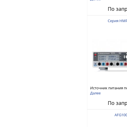
150 В, 30 А, 300 Вт
По зап
Серия HM
Источник питания п
тока
Далее
По зап
AFG10