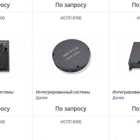
росу
По запросу
По
800
ИСПП 8700
И
истемы
Интегрированный системы
Интегрирова
ех RFТех
защиты от ГНСС-помех RFТех
защиты от ГН
Далее
Далее
ИСПП 8700
ИСПП 8600
росу
По запросу
По
400
ИСПП 8300
И