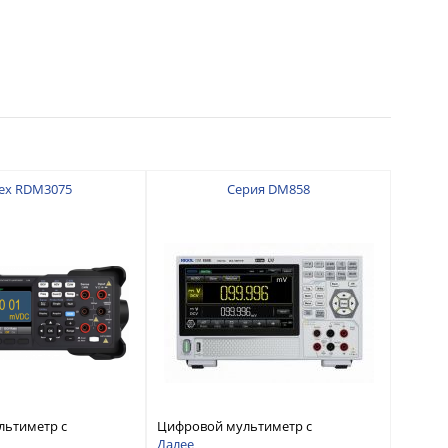
ex RDM3075
Серия DM858
льтиметр с
Цифровой мультиметр с
 7 ½
разрядностью 5½ и
Далее