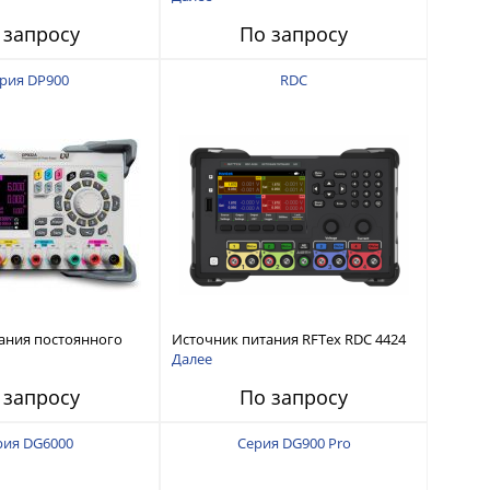
интерфейсами USB-device, USB-
 запросу
По запросу
host, LAN и Web control
рия DP900
RDC
ания постоянного
Источник питания RFTex RDC 4424
тью до 210 Вт
4 канала, 32 В/3.2 А
Далее
 запросу
По запросу
рия DG6000
Серия DG900 Pro