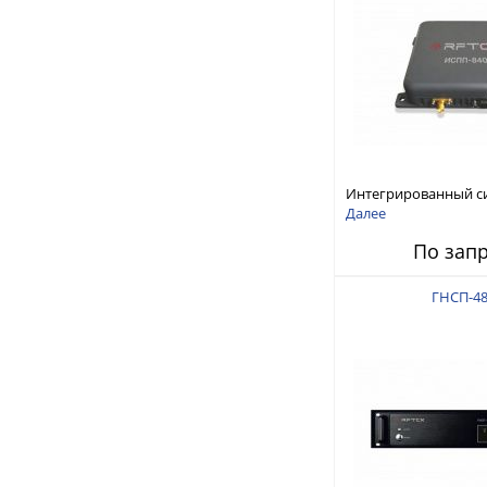
Интегрированный с
защиты от ГНСС-пом
Далее
ИСПП 8400
По зап
ГНСП-48