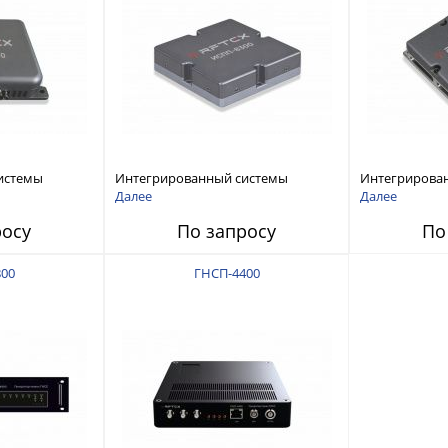
истемы
Интегрированный системы
Интегрирова
ех RFТех
защиты от ГНСС-помех RFТех
защиты от ГН
Далее
Далее
ИСПП 8300
ИСПП 8200
росу
По запросу
По
00
ГНСП-4400