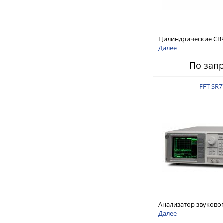
Цилиндрические СВ
RFTex RCP1000
Далее
По зап
FFT SR7
Анализатор звуково
Stanford Research Sy
Далее
SR770