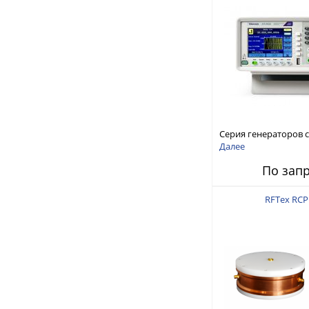
Серия генераторов 
произвольной форм
Далее
стандартных функций
По зап
AFG1000
RFTex RCP