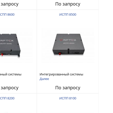
 запросу
По запросу
СПП 8600
ИСПП 8500
нный системы
Интегрированный системы
СС-помех RFТех
защиты от ГНСС-помех RFТех
Далее
ИСПП 8500
 запросу
По запросу
СПП 8200
ИСПП 8100