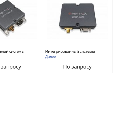
нный системы
Интегрированный системы
СС-помех RFТех
защиты от ГНСС-помех RFТех
Далее
ИСПП 8100
 запросу
По запросу