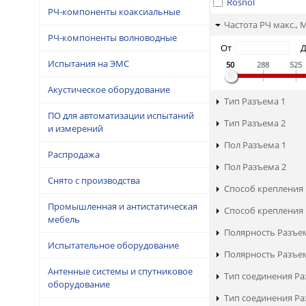
Rosnol
РЧ-компоненты коаксиальные
Частота РЧ макс., 
РЧ-компоненты волноводные
От
Испытания на ЭМС
50
288
525
Акустическое оборудование
Тип Разъема 1
ПО для автоматизации испытаний
Тип Разъема 2
и измерений
Пол Разъема 1
Распродажа
Пол Разъема 2
Снято с производства
Способ крепления 
Промышленная и антистатическая
Способ крепления 
мебель
Полярность Разъе
Испытательное оборудование
Полярность Разъе
Антенные системы и спутниковое
Тип соединения Ра
оборудование
Тип соединения Ра