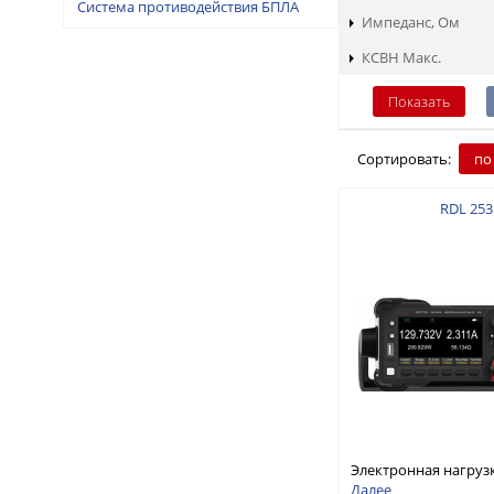
Система противодействия БПЛА
Импеданс, Ом
КСВН Макс.
Сортировать:
по
RDL 253
Электронная нагруз
постоянного тока, о
Далее