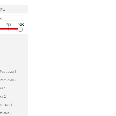
МГц
До
763
1000
Разъема 1
Разъема 2
ма 1
ма 2
зъема 1
зъема 2