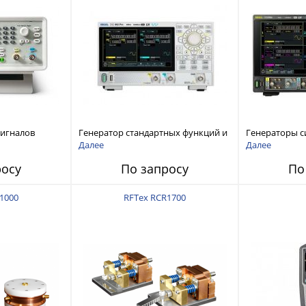
сигналов
Генератор стандартных функций и
Генераторы с
ы и
сигналов произвольной формы
произвольной
Далее
Далее
 Tektronix
Rigol серии DG800 Pro, до 50 МГц
DG6000 до 500
росу
По запросу
По
1000
RFTex RCR1700