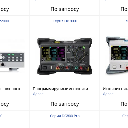
120 В, 60 А, 300 Вт
росу
По запросу
По
P2000
Серия DP2000
Се
остоянного
Программируемые источники
Источник пит
питания постоянного тока с
тока с мощнос
Далее
Далее
мощностью 222 Вт, 3 канала
росу
По запросу
По
00
Серия DG800 Pro
Се