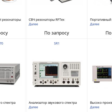
Ч резонаторы
СВЧ резонаторы RFTex
Портативный
RCR1700 для тонких листов
анализатор ц
Далее
Далее
ZNH с диапазо
росу
По запросу
По
до 26,5 ГГц
70
SR1
го спектра
Анализатор звукового спектра
Высоко прои
stems FFT
Stanford Research Systems SR1
аудиоанализа
Далее
Далее