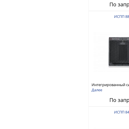
По зап
ИСПП 8
Интегрированный с
защиты от ГНСС-пом
Далее
ИСПП 8800
По зап
ИСПП 8