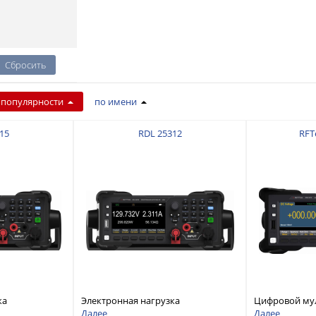
 популярности
по имени
15
RDL 25312
RFT
ка
Электронная нагрузка
Цифровой му
дноканальная,
постоянного тока, одноканальная,
разрядностью
Далее
Далее