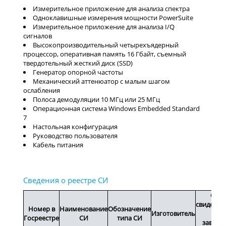
Измерительное приложение для анализа спектра
Одноклавишные измерения мощности PowerSuite
Измерительное приложение для анализа I/Q
сигналов
Высокопроизводительный четырехъядерный
процессор, оперативная память 16 Гбайт, съемный
твердотельный жесткий диск (SSD)
Генератор опорной частоты
Механический аттенюатор с малым шагом
ослабления
Полоса демодуляции 10 МГц или 25 МГц
Операционная система Windows Embedded Standard
7
Настольная конфигурация
Руководство пользователя
Кабель питания
Срок
свидетел
Номер в
Наименование
Обозначение
Изготовитель
или
Госреестре
СИ
типа СИ
заводс