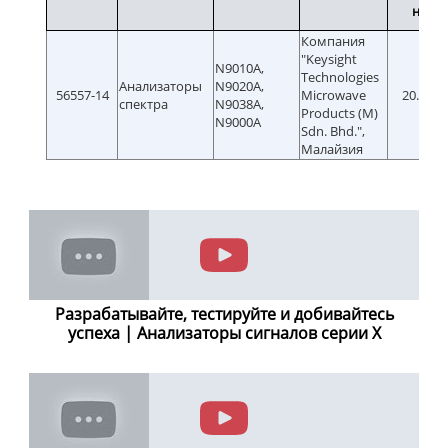
номе
Компания
"Keysight
N9010A,
Technologies
Анализаторы
N9020A,
56557-14
Microwave
20.02.2
спектра
N9038A,
Products (M)
N9000A
Sdn. Bhd.",
Малайзия
Разрабатывайте, тестируйте и добивайтесь
успеха | Анализаторы сигналов серии X