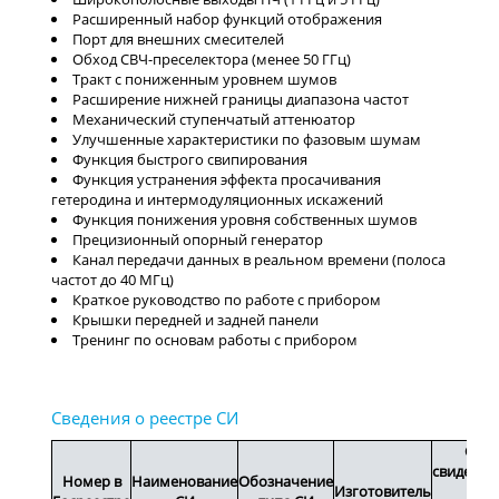
Расширенный набор функций отображения
Порт для внешних смесителей
Обход СВЧ-преселектора (менее 50 ГГц)
Тракт с пониженным уровнем шумов
Расширение нижней границы диапазона частот
Механический ступенчатый аттенюатор
Улучшенные характеристики по фазовым шумам
Функция быстрого свипирования
Функция устранения эффекта просачивания
гетеродина и интермодуляционных искажений
Функция понижения уровня собственных шумов
Прецизионный опорный генератор
Канал передачи данных в реальном времени (полоса
частот до 40 МГц)
Краткое руководство по работе с прибором
Крышки передней и задней панели
Тренинг по основам работы с прибором
Срок
свидетел
Номер в
Наименование
Обозначение
Изготовитель
или