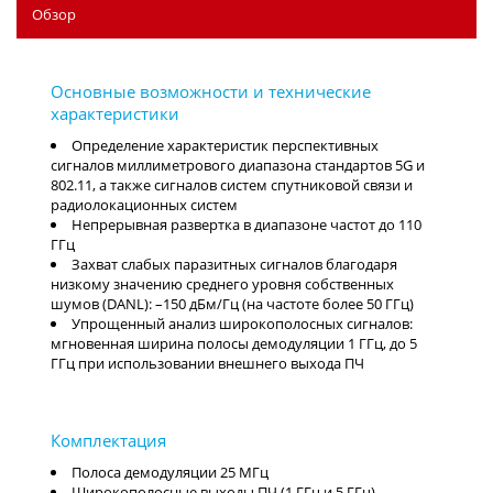
Обзор
Определение характеристик перспективных
сигналов миллиметрового диапазона стандартов 5G и
802.11, а также сигналов систем спутниковой связи и
радиолокационных систем
Непрерывная развертка в диапазоне частот до 110
ГГц
Захват слабых паразитных сигналов благодаря
низкому значению среднего уровня собственных
шумов (DANL): –150 дБм/Гц (на частоте более 50 ГГц)
Упрощенный анализ широкополосных сигналов:
мгновенная ширина полосы демодуляции 1 ГГц, до 5
ГГц при использовании внешнего выхода ПЧ
Полоса демодуляции 25 МГц
Широкополосные выходы ПЧ (1 ГГц и 5 ГГц)