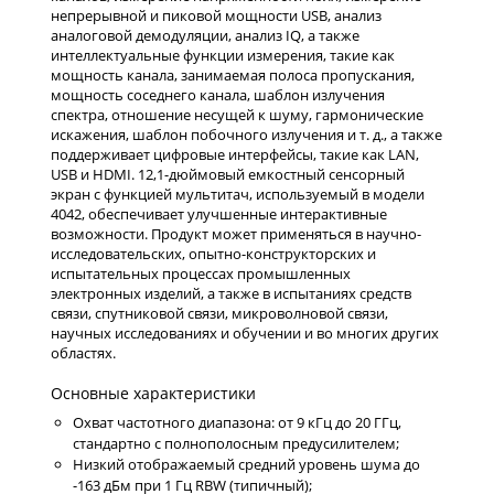
непрерывной и пиковой мощности USB, анализ
аналоговой демодуляции, анализ IQ, а также
интеллектуальные функции измерения, такие как
мощность канала, занимаемая полоса пропускания,
мощность соседнего канала, шаблон излучения
спектра, отношение несущей к шуму, гармонические
искажения, шаблон побочного излучения и т. д., а также
поддерживает цифровые интерфейсы, такие как LAN,
USB и HDMI. 12,1-дюймовый емкостный сенсорный
экран с функцией мультитач, используемый в модели
4042, обеспечивает улучшенные интерактивные
возможности. Продукт может применяться в научно-
исследовательских, опытно-конструкторских и
испытательных процессах промышленных
электронных изделий, а также в испытаниях средств
связи, спутниковой связи, микроволновой связи,
научных исследованиях и обучении и во многих других
областях.
Основные характеристики
Охват частотного диапазона: от 9 кГц до 20 ГГц,
стандартно с полнополосным предусилителем;
Низкий отображаемый средний уровень шума до
-163 дБм при 1 Гц RBW (типичный);