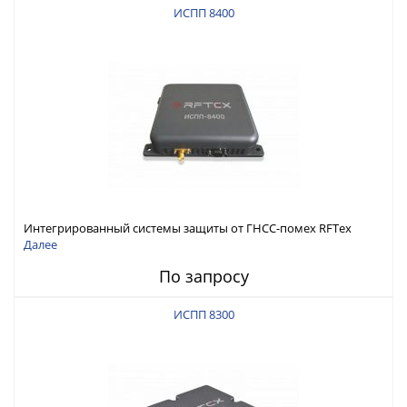
ИСПП 8400
Интегрированный системы защиты от ГНСС-помех RFТех
ИСПП 8400
Далее
По запросу
ИСПП 8300