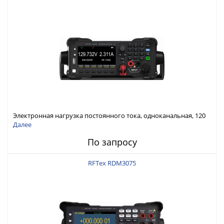
Электронная нагрузка постоянного тока, одноканальная, 120
В, 60 А, 300 Вт
Далее
По запросу
RFTex RDM3075