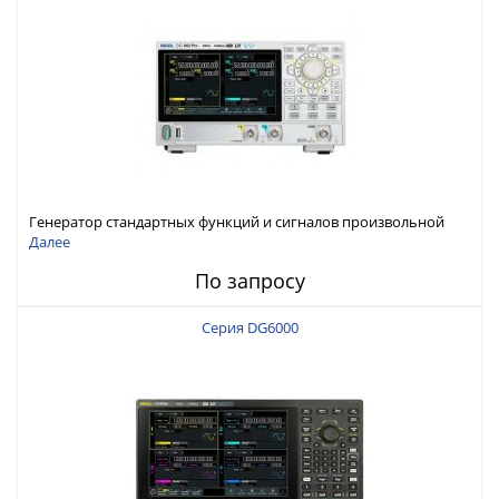
Генератор стандартных функций и сигналов произвольной
формы Rigol серии DG800 Pro, до 50 МГц
Далее
По запросу
Серия DG6000