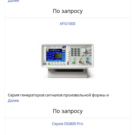
Далее
По запросу
AFG1000
Серия генераторов сигналов произвольной формы и
стандартных функций Tektronix AFG1000
Далее
По запросу
Серия DG800 Pro