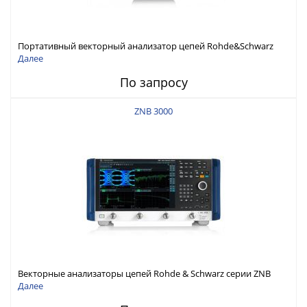
Портативный векторный анализатор цепей Rohde&Schwarz
ZNH с диапазоном частот от 30 кГц до 26,5 ГГц
Далее
По запросу
ZNB 3000
Векторные анализаторы цепей Rohde & Schwarz серии ZNB
3000 с диапазоном частот от 9 кГц до 54 ГГц
Далее