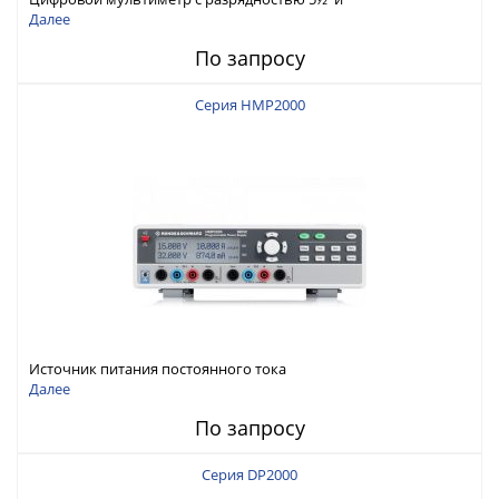
интерфейсами USB-device, USB-host, LAN и Web control
Далее
По запросу
Серия HMP2000
Источник питания постоянного тока
Далее
По запросу
Серия DP2000