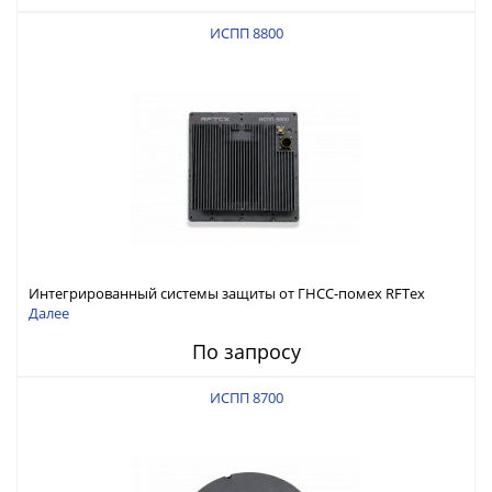
ИСПП 8800
Интегрированный системы защиты от ГНСС-помех RFТех
ИСПП 8800
Далее
По запросу
ИСПП 8700