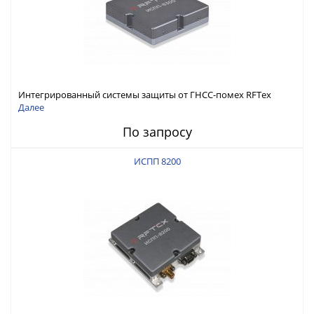
Интегрированный системы защиты от ГНСС-помех RFТех
ИСПП 8300
Далее
По запросу
ИСПП 8200