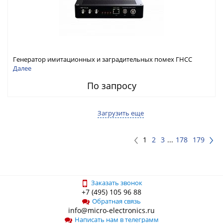
Генератор имитационных и заградительных помех ГНСС
RFТех ГНСП-4400
Далее
По запросу
Загрузить еще
1
2
3
...
178
179
Заказать звонок
+7 (495) 105 96 88
Обратная связь
info@micro-electronics.ru
Написать нам в телеграмм