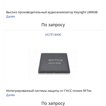
Высоко производительный аудиоанализатор Keysight U8903B
Далее
По запросу
ИСПП 8900
Интегрированный системы защиты от ГНСС-помех RFТех
ИСПП 8900
Далее
По запросу