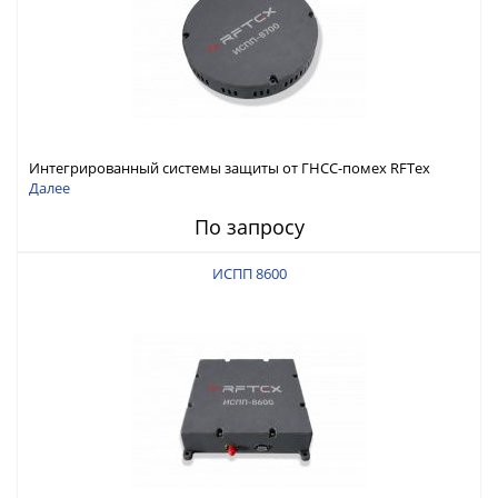
Интегрированный системы защиты от ГНСС-помех RFТех
ИСПП 8700
Далее
По запросу
ИСПП 8600