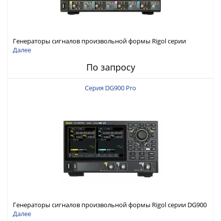
Генераторы сигналов произвольной формы Rigol серии
DG6000 до 500 МГц или до 1 ГГц
Далее
По запросу
Серия DG900 Pro
Генераторы сигналов произвольной формы Rigol серии DG900
Pro с максимальной частотой 200 МГц
Далее