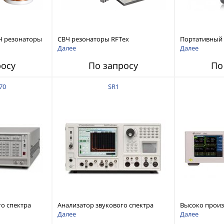
Ч резонаторы
СВЧ резонаторы RFTex
Портативный
RCR1700 для тонких листов
анализатор ц
Далее
Далее
ZNH с диапазо
росу
По запросу
По
до 26,5 ГГц
70
SR1
го спектра
Анализатор звукового спектра
Высоко прои
stems FFT
Stanford Research Systems SR1
аудиоанализа
Далее
Далее