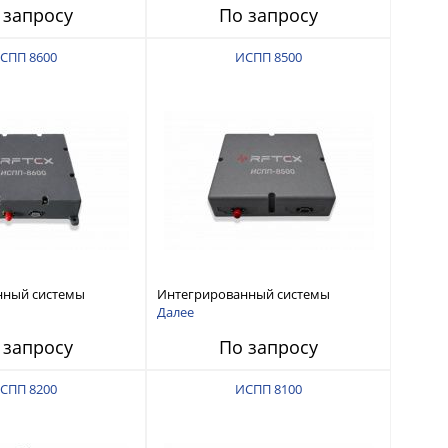
 запросу
По запросу
СПП 8600
ИСПП 8500
нный системы
Интегрированный системы
СС-помех RFТех
защиты от ГНСС-помех RFТех
Далее
ИСПП 8500
 запросу
По запросу
СПП 8200
ИСПП 8100