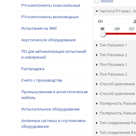
Rosnol
РЧ-компоненты коаксиальные
Частота РЧ макс., 
РЧ-компоненты волноводные
От
Испытания на ЭМС
50
288
525
Акустическое оборудование
Тип Разъема 1
ПО для автоматизации испытаний
Тип Разъема 2
и измерений
Пол Разъема 1
Распродажа
Пол Разъема 2
Снято с производства
Способ крепления 
Промышленная и антистатическая
Способ крепления 
мебель
Полярность Разъе
Испытательное оборудование
Полярность Разъе
Антенные системы и спутниковое
Тип соединения Ра
оборудование
Тип соединения Ра