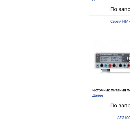
150 В, 30 А, 300 Вт
По зап
Серия HM
Источник питания п
тока
Далее
По зап
AFG10