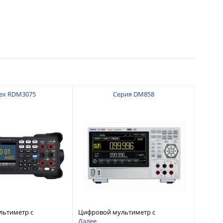
ex RDM3075
Серия DM858
льтиметр с
Цифровой мультиметр с
 7 ½
разрядностью 5½ и
Далее