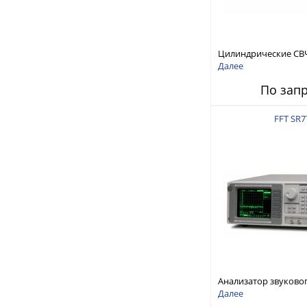
Цилиндрические СВ
RFTex RCP1000
Далее
По зап
FFT SR7
Анализатор звуково
Stanford Research Sy
Далее
SR770