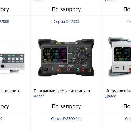
120 В, 60 А, 300 Вт
росу
По запросу
По
P2000
Серия DP2000
Се
остоянного
Программируемые источники
Источник пит
питания постоянного тока с
тока с мощнос
Далее
Далее
мощностью 222 Вт, 3 канала
росу
По запросу
По
00
Серия DG800 Pro
Се