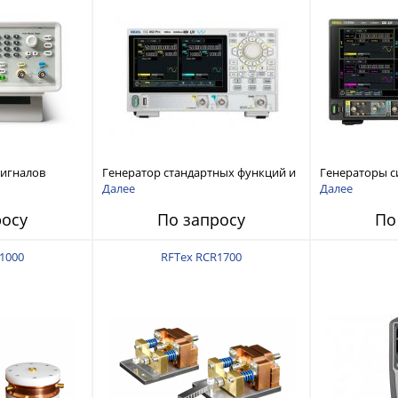
сигналов
Генератор стандартных функций и
Генераторы с
ы и
сигналов произвольной формы
произвольной
Далее
Далее
 Tektronix
Rigol серии DG800 Pro, до 50 МГц
DG6000 до 500
росу
По запросу
По
1000
RFTex RCR1700