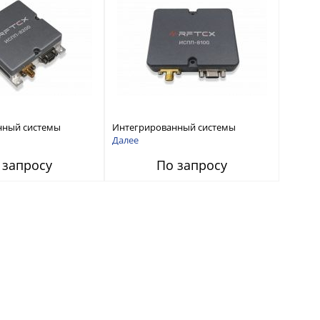
нный системы
Интегрированный системы
СС-помех RFТех
защиты от ГНСС-помех RFТех
Далее
ИСПП 8100
 запросу
По запросу