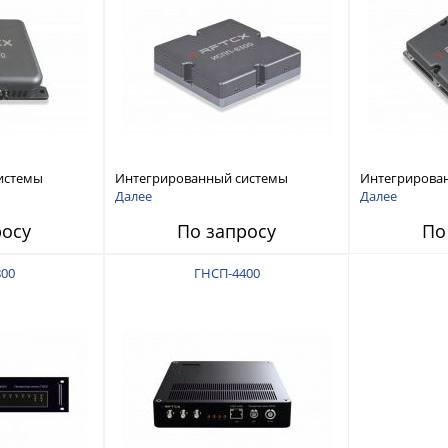
истемы
Интегрированный системы
Интегрирова
ех RFТех
защиты от ГНСС-помех RFТех
защиты от ГН
Далее
Далее
ИСПП 8300
ИСПП 8200
росу
По запросу
По
00
ГНСП-4400