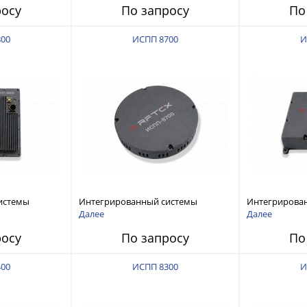
росу
По запросу
По
800
ИСПП 8700
И
истемы
Интегрированный системы
Интегрирова
ех RFТех
защиты от ГНСС-помех RFТех
защиты от ГН
Далее
Далее
ИСПП 8700
ИСПП 8600
росу
По запросу
По
400
ИСПП 8300
И