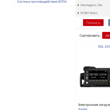
Система противодействия БПЛА
Импеданс, Ом
КСВН Макс.
Сортировать:
по
RDL 253
Электронная нагруз
постоянного тока, о
Далее