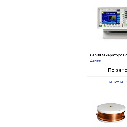
Серия генераторов 
произвольной форм
Далее
стандартных функций
По зап
AFG1000
RFTex RCP