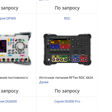
интерфейсами USB-device, USB-
 запросу
По запросу
host, LAN и Web control
рия DP900
RDC
ания постоянного
Источник питания RFTex RDC 4424
тью до 210 Вт
4 канала, 32 В/3.2 А
Далее
 запросу
По запросу
рия DG6000
Серия DG900 Pro