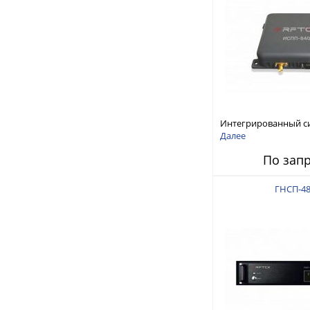
Интегрированный с
защиты от ГНСС-пом
Далее
ИСПП 8400
По зап
ГНСП-48