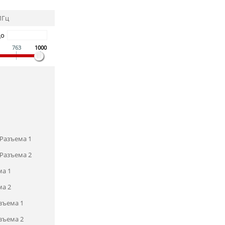
МГц
До
763
1000
Разъема 1
Разъема 2
ма 1
ма 2
зъема 1
зъема 2