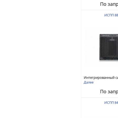
По зап
ИСПП 8
Интегрированный с
защиты от ГНСС-пом
Далее
ИСПП 8800
По зап
ИСПП 8