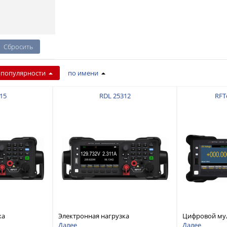
 популярности
по имени
15
RDL 25312
RFT
ка
Электронная нагрузка
Цифровой му
дноканальная,
постоянного тока, одноканальная,
разрядностью
Далее
Далее