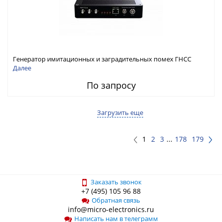
Генератор имитационных и заградительных помех ГНСС
RFТех ГНСП-4400
Далее
По запросу
Загрузить еще
1
2
3
...
178
179
Заказать звонок
+7 (495) 105 96 88
Обратная связь
info@micro-electronics.ru
Написать нам в телеграмм