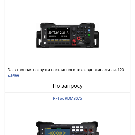
Электронная нагрузка постоянного тока, одноканальная, 120
В, 60 А, 300 Вт
Далее
По запросу
RFTex RDM3075