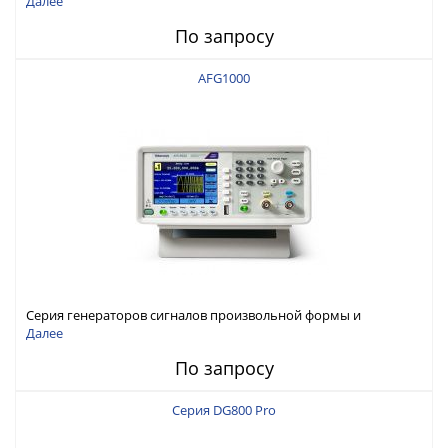
Далее
По запросу
AFG1000
Серия генераторов сигналов произвольной формы и
стандартных функций Tektronix AFG1000
Далее
По запросу
Серия DG800 Pro