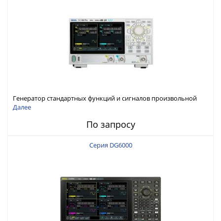
Генератор стандартных функций и сигналов произвольной
формы Rigol серии DG800 Pro, до 50 МГц
Далее
По запросу
Серия DG6000