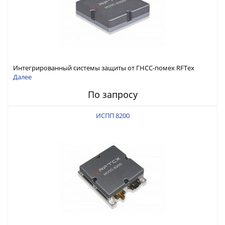
Интегрированный системы защиты от ГНСС-помех RFТех
ИСПП 8300
Далее
По запросу
ИСПП 8200