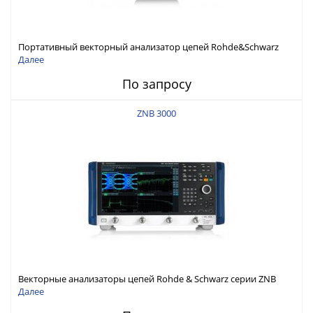
Портативный векторный анализатор цепей Rohde&Schwarz
ZNH с диапазоном частот от 30 кГц до 26,5 ГГц
Далее
По запросу
ZNB 3000
Векторные анализаторы цепей Rohde & Schwarz серии ZNB
3000 с диапазоном частот от 9 кГц до 54 ГГц
Далее