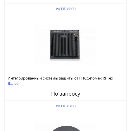
ИСПП 8800
Интегрированный системы защиты от ГНСС-помех RFТех
ИСПП 8800
Далее
По запросу
ИСПП 8700