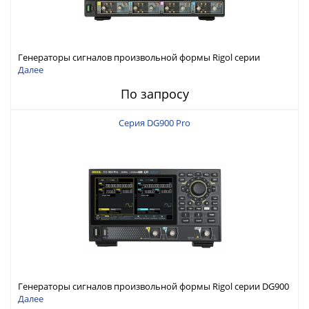
Генераторы сигналов произвольной формы Rigol серии
DG6000 до 500 МГц или до 1 ГГц
Далее
По запросу
Серия DG900 Pro
Генераторы сигналов произвольной формы Rigol серии DG900
Pro с максимальной частотой 200 МГц
Далее