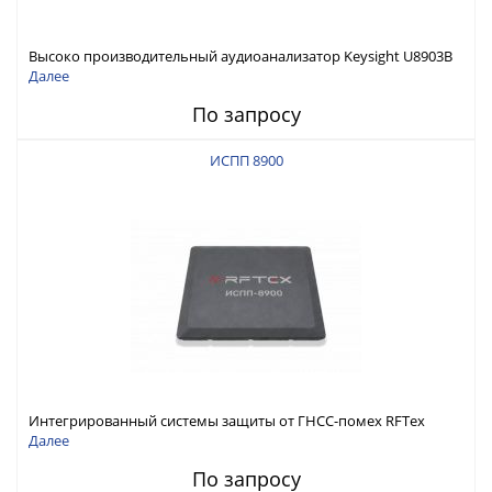
Высоко производительный аудиоанализатор Keysight U8903B
Далее
По запросу
ИСПП 8900
Интегрированный системы защиты от ГНСС-помех RFТех
ИСПП 8900
Далее
По запросу