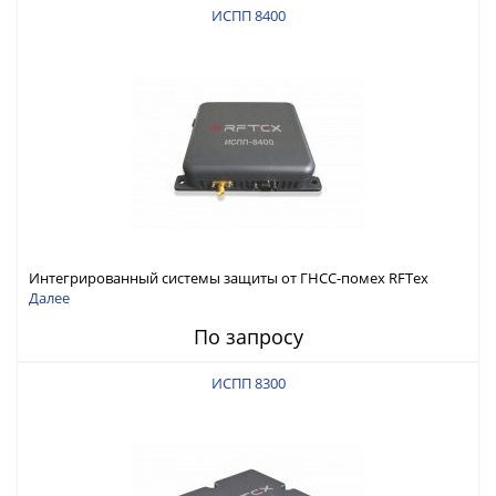
ИСПП 8400
Интегрированный системы защиты от ГНСС-помех RFТех
ИСПП 8400
Далее
По запросу
ИСПП 8300