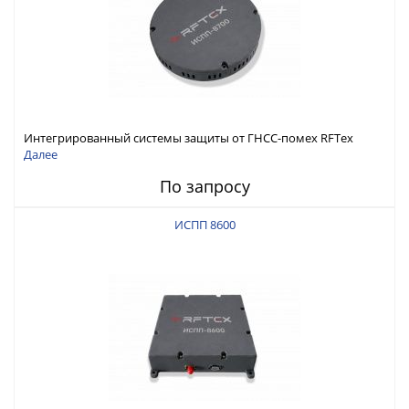
Интегрированный системы защиты от ГНСС-помех RFТех
ИСПП 8700
Далее
По запросу
ИСПП 8600