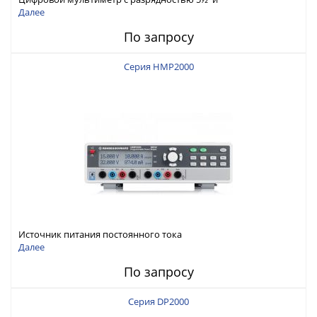
интерфейсами USB-device, USB-host, LAN и Web control
Далее
По запросу
Серия HMP2000
Источник питания постоянного тока
Далее
По запросу
Серия DP2000