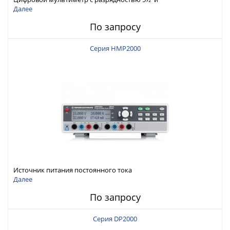
интерфейсами USB-device, USB-host, LAN и Web control
Далее
По запросу
Серия HMP2000
Источник питания постоянного тока
Далее
По запросу
Серия DP2000