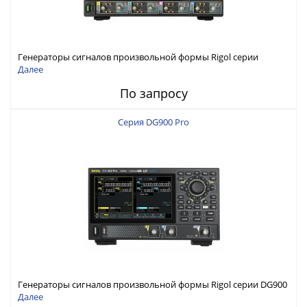
Генераторы сигналов произвольной формы Rigol серии
DG6000 до 500 МГц или до 1 ГГц
Далее
По запросу
Серия DG900 Pro
Генераторы сигналов произвольной формы Rigol серии DG900
Pro с максимальной частотой 200 МГц
Далее