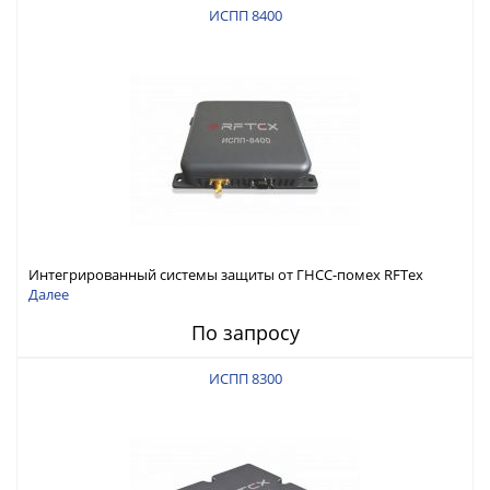
ИСПП 8400
Интегрированный системы защиты от ГНСС-помех RFТех
ИСПП 8400
Далее
По запросу
ИСПП 8300