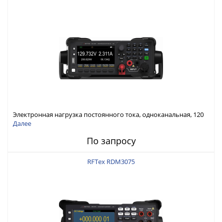
Электронная нагрузка постоянного тока, одноканальная, 120
В, 60 А, 300 Вт
Далее
По запросу
RFTex RDM3075