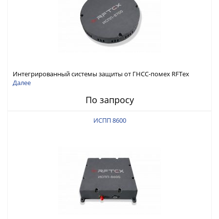
Интегрированный системы защиты от ГНСС-помех RFТех
ИСПП 8700
Далее
По запросу
ИСПП 8600