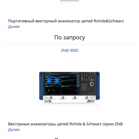
Портативный векторный анализатор цепей Rohde&Schwarz
ZNH с диапазоном частот от 30 кГц до 26,5 ГГц
Далее
По запросу
ZNB 3000
Векторные анализаторы цепей Rohde & Schwarz серии ZNB
3000 с диапазоном частот от 9 кГц до 54 ГГц
Далее