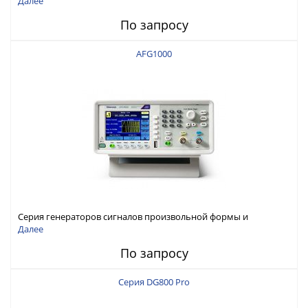
Далее
По запросу
AFG1000
Серия генераторов сигналов произвольной формы и
стандартных функций Tektronix AFG1000
Далее
По запросу
Серия DG800 Pro