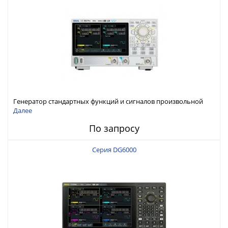
Генератор стандартных функций и сигналов произвольной
формы Rigol серии DG800 Pro, до 50 МГц
Далее
По запросу
Серия DG6000