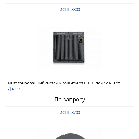
ИСПП 8800
Интегрированный системы защиты от ГНСС-помех RFТех
ИСПП 8800
Далее
По запросу
ИСПП 8700