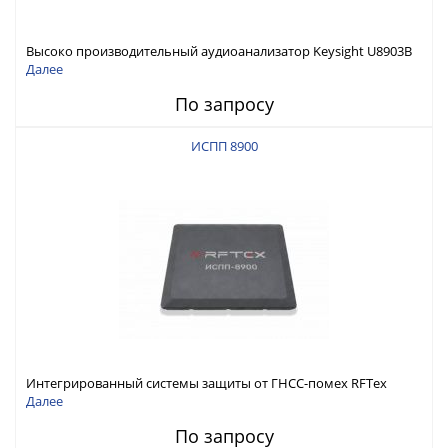
Высоко производительный аудиоанализатор Keysight U8903B
Далее
По запросу
ИСПП 8900
Интегрированный системы защиты от ГНСС-помех RFТех
ИСПП 8900
Далее
По запросу