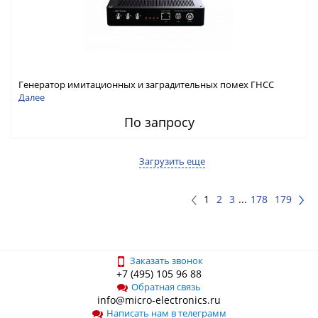
Генератор имитационных и заградительных помех ГНСС
RFТех ГНСП-4400
Далее
По запросу
Загрузить еще
1
2
3
...
178
179
Заказать звонок
+7 (495) 105 96 88
Обратная связь
info@micro-electronics.ru
Написать нам в телеграмм