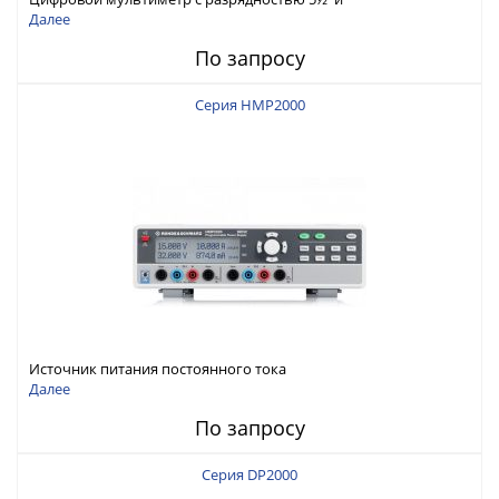
интерфейсами USB-device, USB-host, LAN и Web control
Далее
По запросу
Серия HMP2000
Источник питания постоянного тока
Далее
По запросу
Серия DP2000