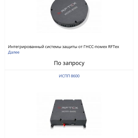
Интегрированный системы защиты от ГНСС-помех RFТех
ИСПП 8700
Далее
По запросу
ИСПП 8600