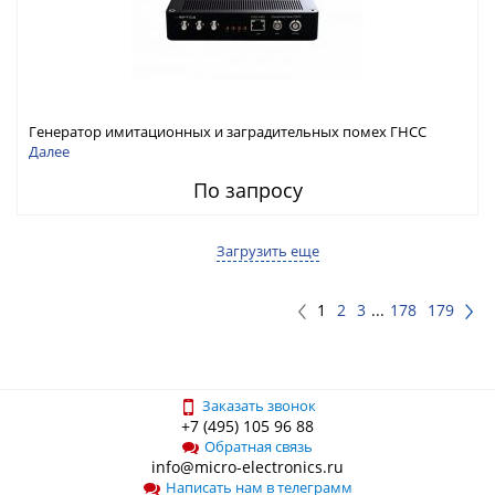
Генератор имитационных и заградительных помех ГНСС
RFТех ГНСП-4400
Далее
По запросу
Загрузить еще
1
2
3
...
178
179
Заказать звонок
+7 (495) 105 96 88
Обратная связь
info@micro-electronics.ru
Написать нам в телеграмм