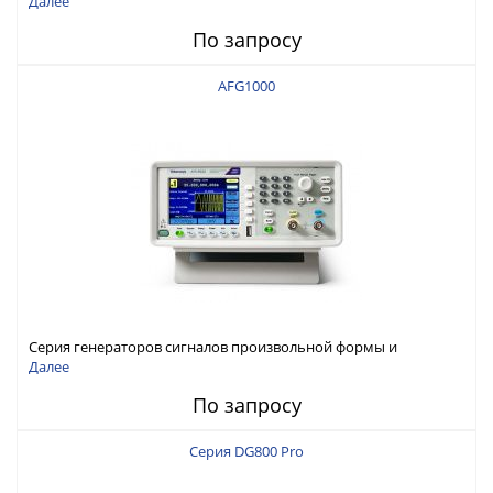
Далее
По запросу
AFG1000
Серия генераторов сигналов произвольной формы и
стандартных функций Tektronix AFG1000
Далее
По запросу
Серия DG800 Pro