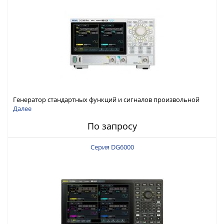
Генератор стандартных функций и сигналов произвольной
формы Rigol серии DG800 Pro, до 50 МГц
Далее
По запросу
Серия DG6000