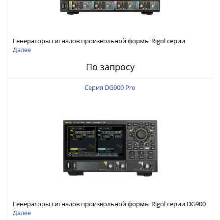
Генераторы сигналов произвольной формы Rigol серии
DG6000 до 500 МГц или до 1 ГГц
Далее
По запросу
Серия DG900 Pro
Генераторы сигналов произвольной формы Rigol серии DG900
Pro с максимальной частотой 200 МГц
Далее