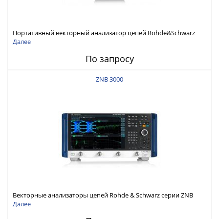
Портативный векторный анализатор цепей Rohde&Schwarz
ZNH с диапазоном частот от 30 кГц до 26,5 ГГц
Далее
По запросу
ZNB 3000
Векторные анализаторы цепей Rohde & Schwarz серии ZNB
3000 с диапазоном частот от 9 кГц до 54 ГГц
Далее