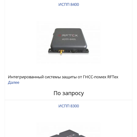
ИСПП 8400
Интегрированный системы защиты от ГНСС-помех RFТех
ИСПП 8400
Далее
По запросу
ИСПП 8300