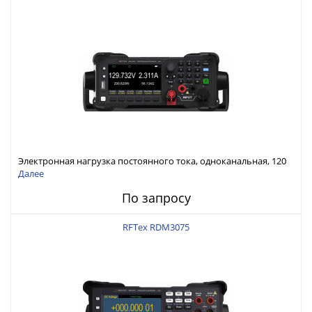
Электронная нагрузка постоянного тока, одноканальная, 120
В, 60 А, 300 Вт
Далее
По запросу
RFTex RDM3075