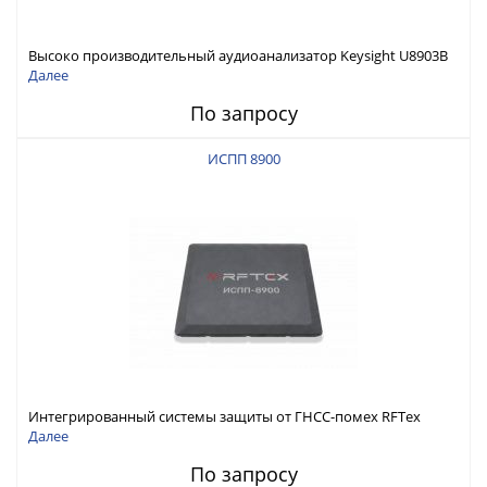
Высоко производительный аудиоанализатор Keysight U8903B
Далее
По запросу
ИСПП 8900
Интегрированный системы защиты от ГНСС-помех RFТех
ИСПП 8900
Далее
По запросу