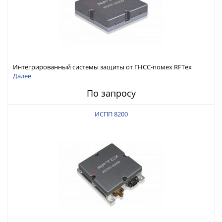
Интегрированный системы защиты от ГНСС-помех RFТех
ИСПП 8300
Далее
По запросу
ИСПП 8200