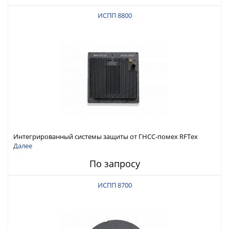
ИСПП 8800
Интегрированный системы защиты от ГНСС-помех RFТех
ИСПП 8800
Далее
По запросу
ИСПП 8700