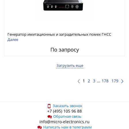
Генератор имитационных и заградительных помех ГНСС
RFТех ГНСП-4400
Далее
По запросу
Загрузить еще
1
2
3
...
178
179
Заказать звонок
+7 (495) 105 96 88
Обратная связь
info@micro-electronics.ru
Написать нам в телеграмм