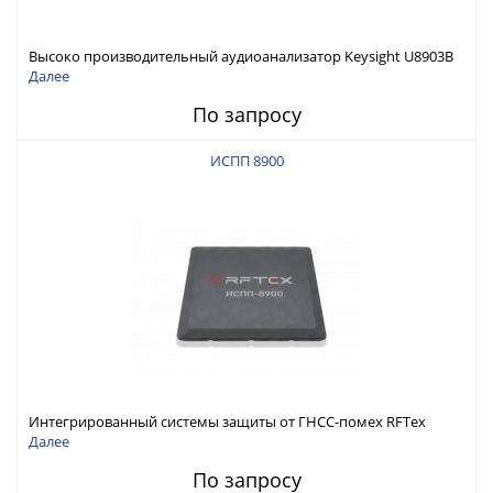
Высоко производительный аудиоанализатор Keysight U8903B
Далее
По запросу
ИСПП 8900
Интегрированный системы защиты от ГНСС-помех RFТех
ИСПП 8900
Далее
По запросу