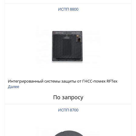
ИСПП 8800
Интегрированный системы защиты от ГНСС-помех RFТех
ИСПП 8800
Далее
По запросу
ИСПП 8700