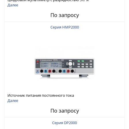
интерфейсами USB-device, USB-host, LAN и Web control
Далее
По запросу
Серия HMP2000
Источник питания постоянного тока
Далее
По запросу
Серия DP2000