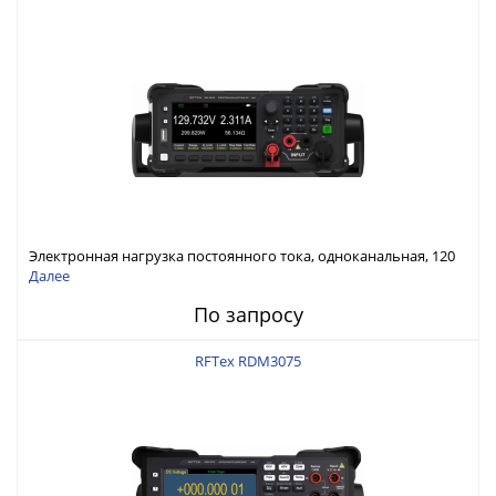
Электронная нагрузка постоянного тока, одноканальная, 120
В, 60 А, 300 Вт
Далее
По запросу
RFTex RDM3075