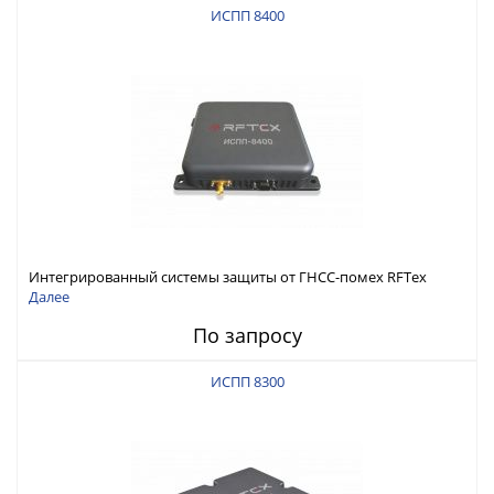
ИСПП 8400
Интегрированный системы защиты от ГНСС-помех RFТех
ИСПП 8400
Далее
По запросу
ИСПП 8300