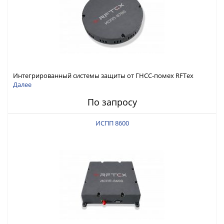
Интегрированный системы защиты от ГНСС-помех RFТех
ИСПП 8700
Далее
По запросу
ИСПП 8600