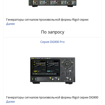
Генераторы сигналов произвольной формы Rigol серии
DG6000 до 500 МГц или до 1 ГГц
Далее
По запросу
Серия DG900 Pro
Генераторы сигналов произвольной формы Rigol серии DG900
Pro с максимальной частотой 200 МГц
Далее