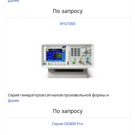
Далее
По запросу
AFG1000
Серия генераторов сигналов произвольной формы и
стандартных функций Tektronix AFG1000
Далее
По запросу
Серия DG800 Pro