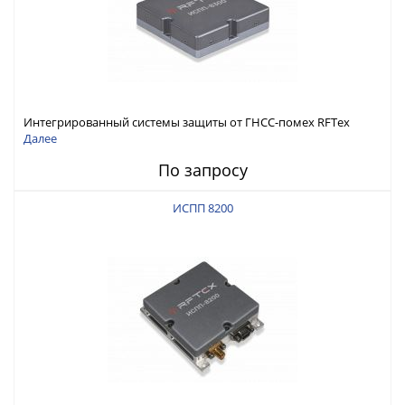
Интегрированный системы защиты от ГНСС-помех RFТех
ИСПП 8300
Далее
По запросу
ИСПП 8200