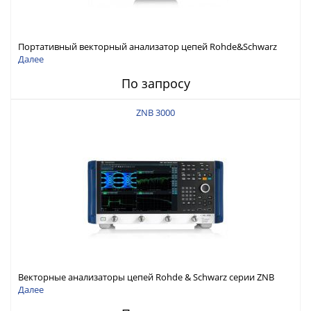
Портативный векторный анализатор цепей Rohde&Schwarz
ZNH с диапазоном частот от 30 кГц до 26,5 ГГц
Далее
По запросу
ZNB 3000
Векторные анализаторы цепей Rohde & Schwarz серии ZNB
3000 с диапазоном частот от 9 кГц до 54 ГГц
Далее