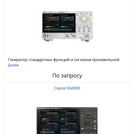
Генератор стандартных функций и сигналов произвольной
формы Rigol серии DG800 Pro, до 50 МГц
Далее
По запросу
Серия DG6000