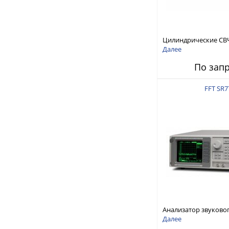
Цилиндрические СВ
RFTex RCP1000
Далее
По зап
FFT SR7
Анализатор звуково
Stanford Research Sy
Далее
SR770