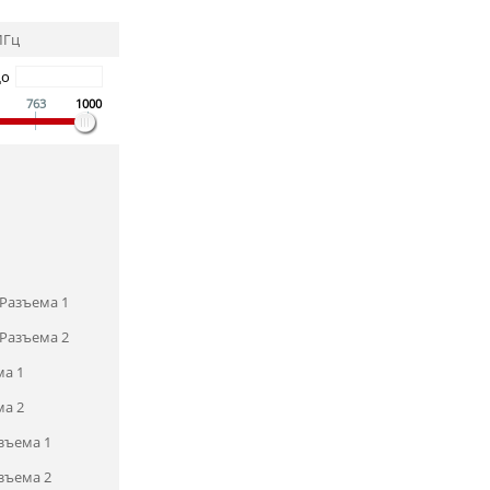
МГц
До
763
1000
Разъема 1
Разъема 2
ма 1
ма 2
зъема 1
зъема 2