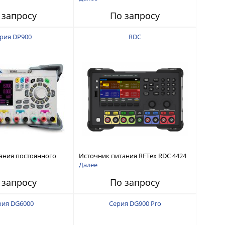
интерфейсами USB-device, USB-
 запросу
По запросу
host, LAN и Web control
рия DP900
RDC
ания постоянного
Источник питания RFTex RDC 4424
тью до 210 Вт
4 канала, 32 В/3.2 А
Далее
 запросу
По запросу
рия DG6000
Серия DG900 Pro