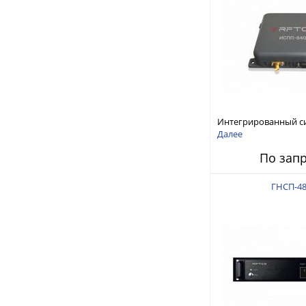
Интегрированный с
защиты от ГНСС-пом
Далее
ИСПП 8400
По зап
ГНСП-48