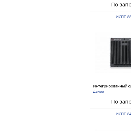
По зап
ИСПП 8
Интегрированный с
защиты от ГНСС-пом
Далее
ИСПП 8800
По зап
ИСПП 8