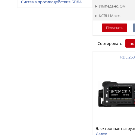
Система противодействия БПЛА
Импеданс, Ом
КСВН Макс.
Сортировать:
по
RDL 253
Электронная нагруз
постоянного тока, о
Далее