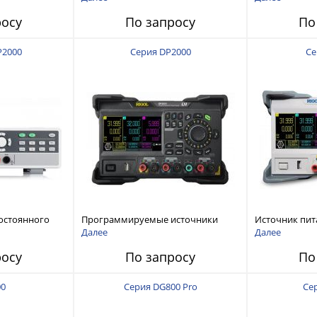
120 В, 60 А, 300 Вт
росу
По запросу
По
P2000
Серия DP2000
Се
остоянного
Программируемые источники
Источник пит
питания постоянного тока с
тока с мощнос
Далее
Далее
мощностью 222 Вт, 3 канала
росу
По запросу
По
00
Серия DG800 Pro
Се