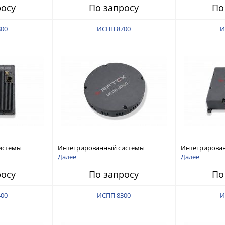
росу
По запросу
По
800
ИСПП 8700
И
истемы
Интегрированный системы
Интегрирова
ех RFТех
защиты от ГНСС-помех RFТех
защиты от ГН
Далее
Далее
ИСПП 8700
ИСПП 8600
росу
По запросу
По
400
ИСПП 8300
И