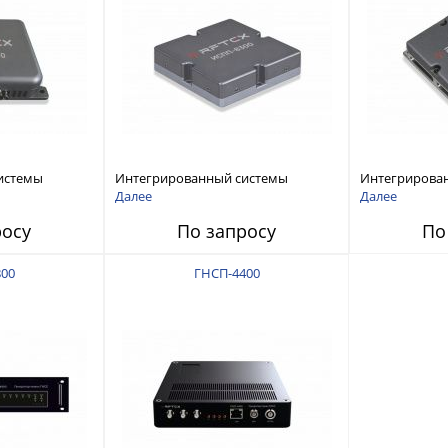
истемы
Интегрированный системы
Интегрирова
ех RFТех
защиты от ГНСС-помех RFТех
защиты от ГН
Далее
Далее
ИСПП 8300
ИСПП 8200
росу
По запросу
По
00
ГНСП-4400