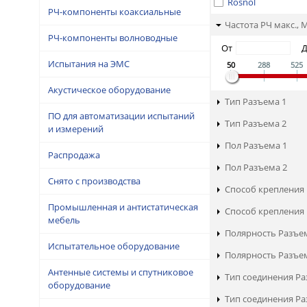
Rosnol
РЧ-компоненты коаксиальные
Частота РЧ макс., 
РЧ-компоненты волноводные
От
Испытания на ЭМС
50
288
525
Акустическое оборудование
Тип Разъема 1
ПО для автоматизации испытаний
Тип Разъема 2
и измерений
Пол Разъема 1
Распродажа
Пол Разъема 2
Снято с производства
Способ крепления 
Промышленная и антистатическая
Способ крепления 
мебель
Полярность Разъе
Испытательное оборудование
Полярность Разъе
Антенные системы и спутниковое
Тип соединения Ра
оборудование
Тип соединения Ра