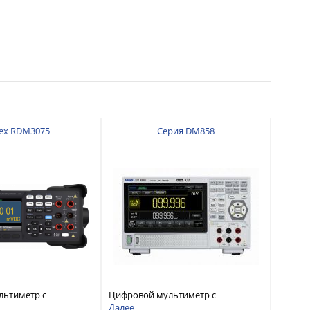
ex RDM3075
Серия DM858
льтиметр с
Цифровой мультиметр с
 7 ½
разрядностью 5½ и
Далее