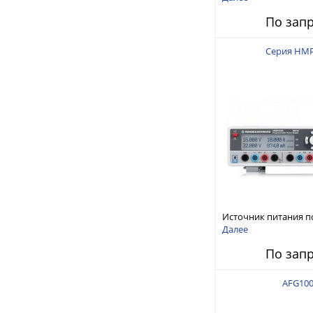
150 В, 30 А, 300 Вт
По зап
Серия HM
Источник питания п
тока
Далее
По зап
AFG10