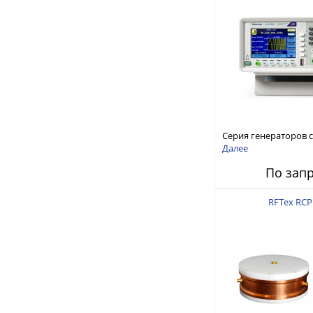
Серия генераторов 
произвольной форм
Далее
стандартных функций
По зап
AFG1000
RFTex RCP