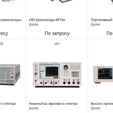
Ч резонаторы
СВЧ резонаторы RFTex
Портативный
RCR1700 для тонких листов
анализатор ц
Далее
Далее
ZNH с диапазо
росу
По запросу
По
до 26,5 ГГц
70
SR1
го спектра
Анализатор звукового спектра
Высоко прои
stems FFT
Stanford Research Systems SR1
аудиоанализа
Далее
Далее