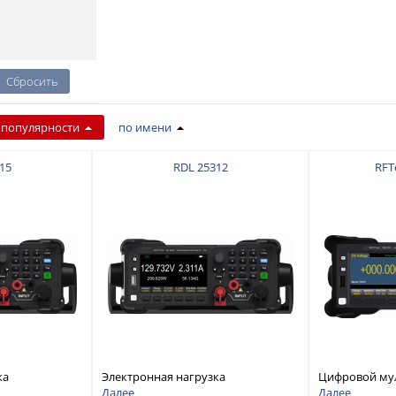
 популярности
по имени
15
RDL 25312
RFT
ка
Электронная нагрузка
Цифровой му
дноканальная,
постоянного тока, одноканальная,
разрядностью
Далее
Далее