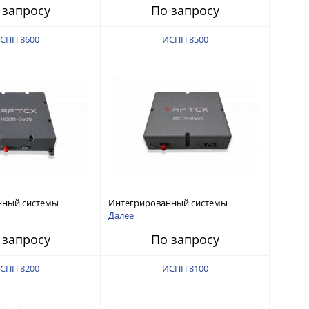
 запросу
По запросу
СПП 8600
ИСПП 8500
нный системы
Интегрированный системы
СС-помех RFТех
защиты от ГНСС-помех RFТех
Далее
ИСПП 8500
 запросу
По запросу
СПП 8200
ИСПП 8100