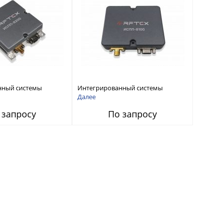
нный системы
Интегрированный системы
СС-помех RFТех
защиты от ГНСС-помех RFТех
Далее
ИСПП 8100
 запросу
По запросу