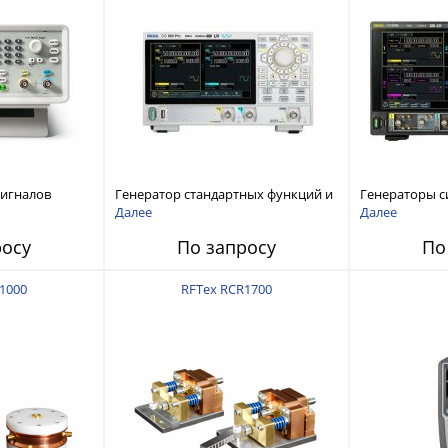
сигналов
Генератор стандартных функций и
Генераторы с
ы и
сигналов произвольной формы
произвольной
Далее
Далее
 Tektronix
Rigol серии DG800 Pro, до 50 МГц
DG6000 до 500
росу
По запросу
По
1000
RFTex RCR1700