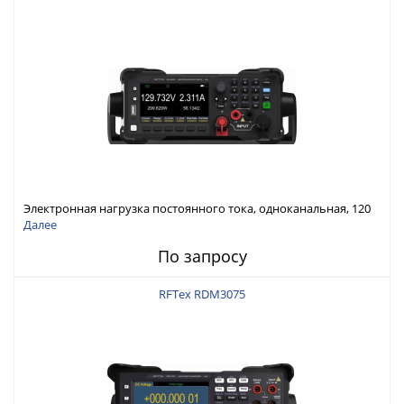
Электронная нагрузка постоянного тока, одноканальная, 120
В, 60 А, 300 Вт
Далее
По запросу
RFTex RDM3075