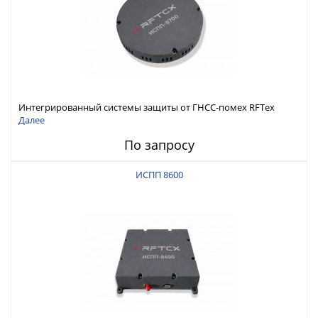
Интегрированный системы защиты от ГНСС-помех RFТех
ИСПП 8700
Далее
По запросу
ИСПП 8600