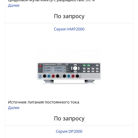
интерфейсами USB-device, USB-host, LAN и Web control
Далее
По запросу
Серия HMP2000
Источник питания постоянного тока
Далее
По запросу
Серия DP2000