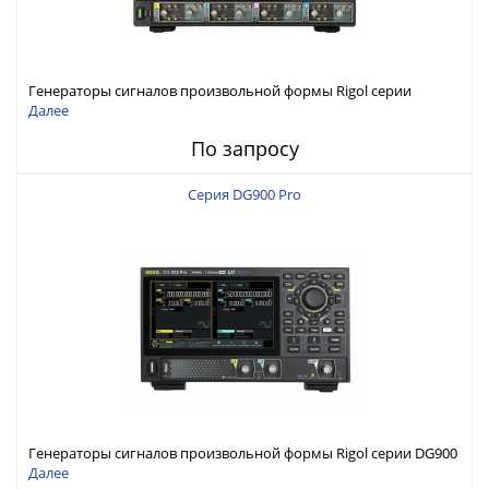
Генераторы сигналов произвольной формы Rigol серии
DG6000 до 500 МГц или до 1 ГГц
Далее
По запросу
Серия DG900 Pro
Генераторы сигналов произвольной формы Rigol серии DG900
Pro с максимальной частотой 200 МГц
Далее