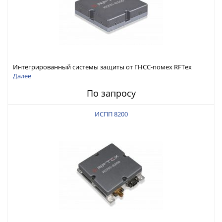
Интегрированный системы защиты от ГНСС-помех RFТех
ИСПП 8300
Далее
По запросу
ИСПП 8200