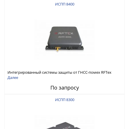
ИСПП 8400
Интегрированный системы защиты от ГНСС-помех RFТех
ИСПП 8400
Далее
По запросу
ИСПП 8300