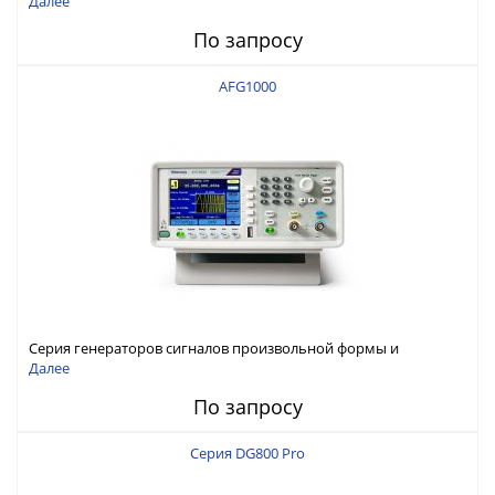
Далее
По запросу
AFG1000
Серия генераторов сигналов произвольной формы и
стандартных функций Tektronix AFG1000
Далее
По запросу
Серия DG800 Pro