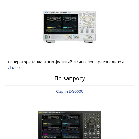
Генератор стандартных функций и сигналов произвольной
формы Rigol серии DG800 Pro, до 50 МГц
Далее
По запросу
Серия DG6000