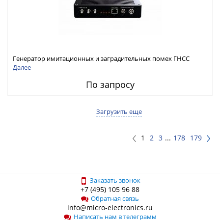
Генератор имитационных и заградительных помех ГНСС
RFТех ГНСП-4400
Далее
По запросу
Загрузить еще
1
2
3
...
178
179
Заказать звонок
+7 (495) 105 96 88
Обратная связь
info@micro-electronics.ru
Написать нам в телеграмм