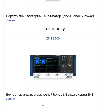
Портативный векторный анализатор цепей Rohde&Schwarz
ZNH с диапазоном частот от 30 кГц до 26,5 ГГц
Далее
По запросу
ZNB 3000
Векторные анализаторы цепей Rohde & Schwarz серии ZNB
3000 с диапазоном частот от 9 кГц до 54 ГГц
Далее