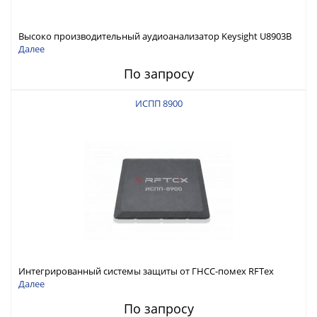
Высоко производительный аудиоанализатор Keysight U8903B
Далее
По запросу
ИСПП 8900
Интегрированный системы защиты от ГНСС-помех RFТех
ИСПП 8900
Далее
По запросу