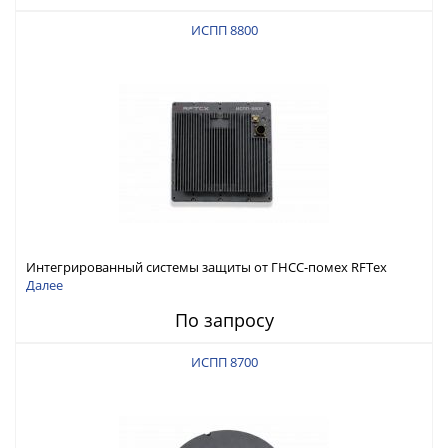
ИСПП 8800
Интегрированный системы защиты от ГНСС-помех RFТех
ИСПП 8800
Далее
По запросу
ИСПП 8700