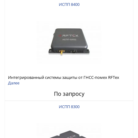
ИСПП 8400
Интегрированный системы защиты от ГНСС-помех RFТех
ИСПП 8400
Далее
По запросу
ИСПП 8300