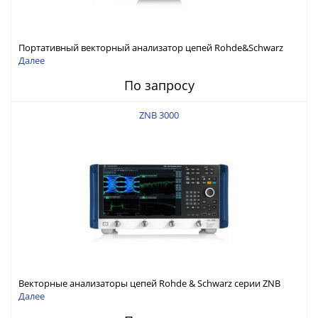
Портативный векторный анализатор цепей Rohde&Schwarz
ZNH с диапазоном частот от 30 кГц до 26,5 ГГц
Далее
По запросу
ZNB 3000
Векторные анализаторы цепей Rohde & Schwarz серии ZNB
3000 с диапазоном частот от 9 кГц до 54 ГГц
Далее