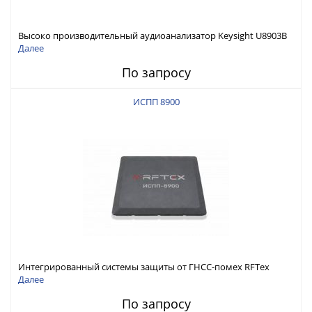
Высоко производительный аудиоанализатор Keysight U8903B
Далее
По запросу
ИСПП 8900
Интегрированный системы защиты от ГНСС-помех RFТех
ИСПП 8900
Далее
По запросу