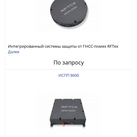
Интегрированный системы защиты от ГНСС-помех RFТех
ИСПП 8700
Далее
По запросу
ИСПП 8600