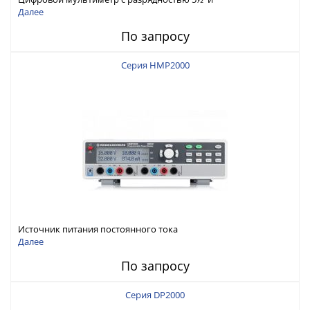
интерфейсами USB-device, USB-host, LAN и Web control
Далее
По запросу
Серия HMP2000
Источник питания постоянного тока
Далее
По запросу
Серия DP2000