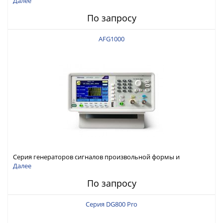
Далее
По запросу
AFG1000
Серия генераторов сигналов произвольной формы и
стандартных функций Tektronix AFG1000
Далее
По запросу
Серия DG800 Pro