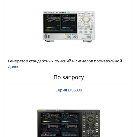
Генератор стандартных функций и сигналов произвольной
формы Rigol серии DG800 Pro, до 50 МГц
Далее
По запросу
Серия DG6000