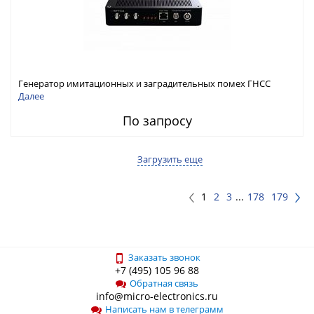
Генератор имитационных и заградительных помех ГНСС
RFТех ГНСП-4400
Далее
По запросу
Загрузить еще
1
2
3
...
178
179
Заказать звонок
+7 (495) 105 96 88
Обратная связь
info@micro-electronics.ru
Написать нам в телеграмм