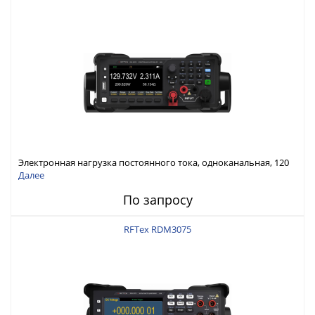
Электронная нагрузка постоянного тока, одноканальная, 120
В, 60 А, 300 Вт
Далее
По запросу
RFTex RDM3075