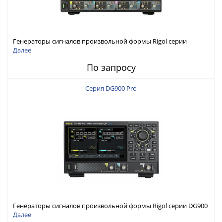
Генераторы сигналов произвольной формы Rigol серии
DG6000 до 500 МГц или до 1 ГГц
Далее
По запросу
Серия DG900 Pro
Генераторы сигналов произвольной формы Rigol серии DG900
Pro с максимальной частотой 200 МГц
Далее