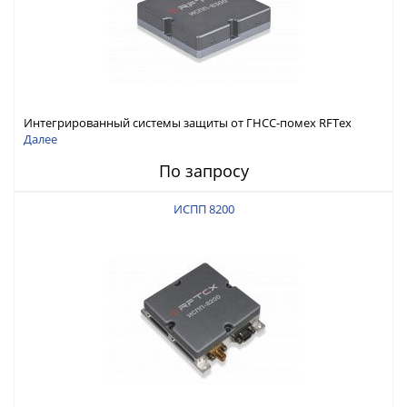
Интегрированный системы защиты от ГНСС-помех RFТех
ИСПП 8300
Далее
По запросу
ИСПП 8200