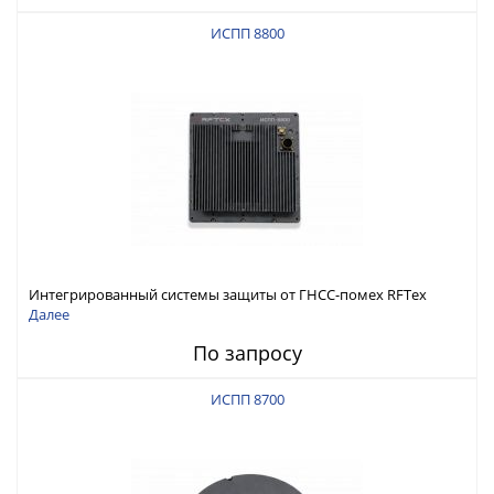
ИСПП 8800
Интегрированный системы защиты от ГНСС-помех RFТех
ИСПП 8800
Далее
По запросу
ИСПП 8700