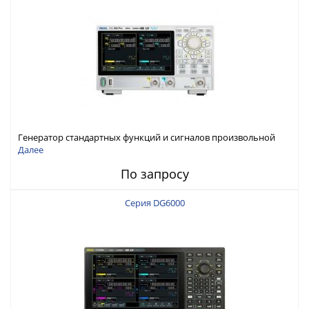
Генератор стандартных функций и сигналов произвольной
формы Rigol серии DG800 Pro, до 50 МГц
Далее
По запросу
Серия DG6000