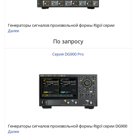
Генераторы сигналов произвольной формы Rigol серии
DG6000 до 500 МГц или до 1 ГГц
Далее
По запросу
Серия DG900 Pro
Генераторы сигналов произвольной формы Rigol серии DG900
Pro с максимальной частотой 200 МГц
Далее