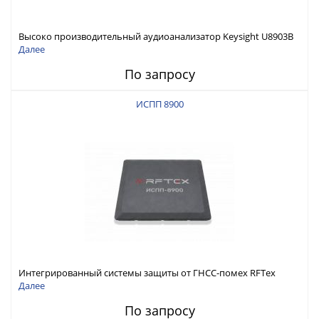
Высоко производительный аудиоанализатор Keysight U8903B
Далее
По запросу
ИСПП 8900
Интегрированный системы защиты от ГНСС-помех RFТех
ИСПП 8900
Далее
По запросу