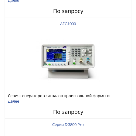
Далее
По запросу
AFG1000
Серия генераторов сигналов произвольной формы и
стандартных функций Tektronix AFG1000
Далее
По запросу
Серия DG800 Pro