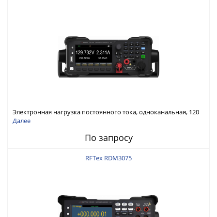
Электронная нагрузка постоянного тока, одноканальная, 120
В, 60 А, 300 Вт
Далее
По запросу
RFTex RDM3075