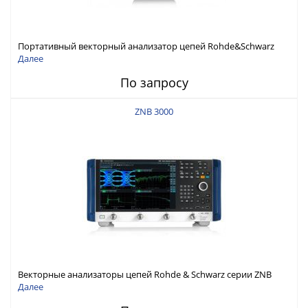
Портативный векторный анализатор цепей Rohde&Schwarz
ZNH с диапазоном частот от 30 кГц до 26,5 ГГц
Далее
По запросу
ZNB 3000
Векторные анализаторы цепей Rohde & Schwarz серии ZNB
3000 с диапазоном частот от 9 кГц до 54 ГГц
Далее