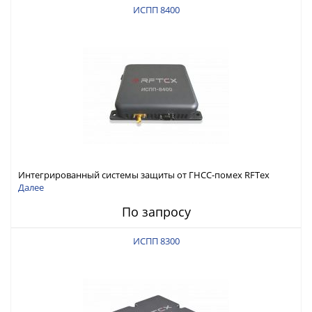
ИСПП 8400
Интегрированный системы защиты от ГНСС-помех RFТех
ИСПП 8400
Далее
По запросу
ИСПП 8300