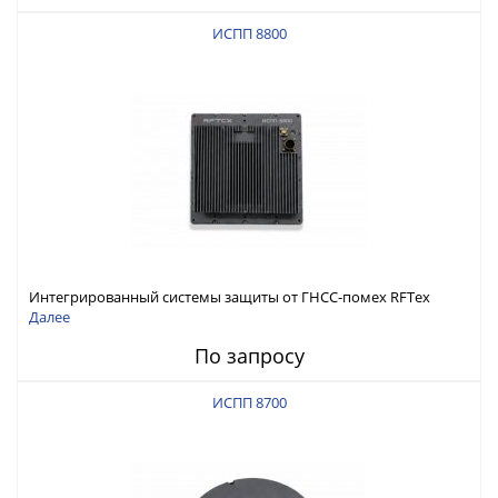
ИСПП 8800
Интегрированный системы защиты от ГНСС-помех RFТех
ИСПП 8800
Далее
По запросу
ИСПП 8700