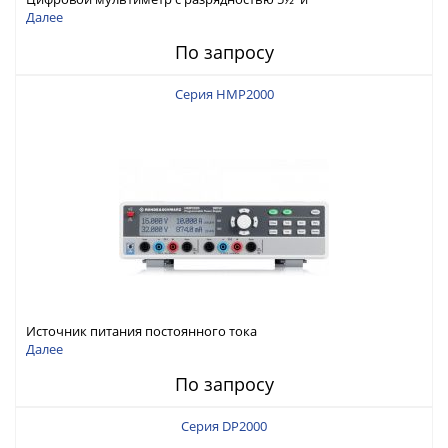
интерфейсами USB-device, USB-host, LAN и Web control
Далее
По запросу
Серия HMP2000
Источник питания постоянного тока
Далее
По запросу
Серия DP2000