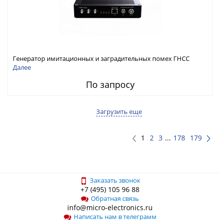
Генератор имитационных и заградительных помех ГНСС
RFТех ГНСП-4400
Далее
По запросу
Загрузить еще
1
2
3
...
178
179
Заказать звонок
+7 (495) 105 96 88
Обратная связь
info@micro-electronics.ru
Написать нам в телеграмм