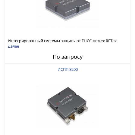
Интегрированный системы защиты от ГНСС-помех RFТех
ИСПП 8300
Далее
По запросу
ИСПП 8200