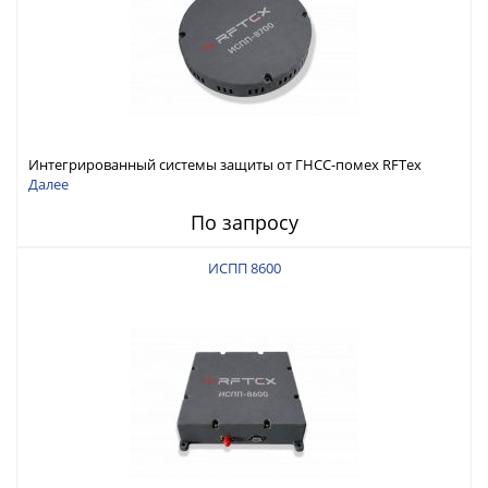
Интегрированный системы защиты от ГНСС-помех RFТех
ИСПП 8700
Далее
По запросу
ИСПП 8600