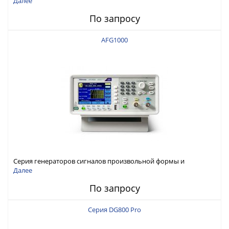
Далее
По запросу
AFG1000
Серия генераторов сигналов произвольной формы и
стандартных функций Tektronix AFG1000
Далее
По запросу
Серия DG800 Pro