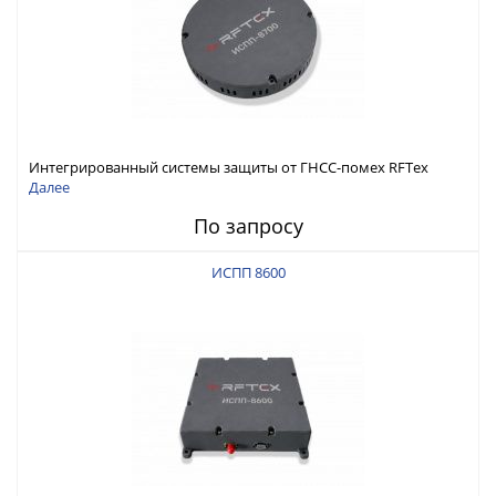
Интегрированный системы защиты от ГНСС-помех RFТех
ИСПП 8700
Далее
По запросу
ИСПП 8600