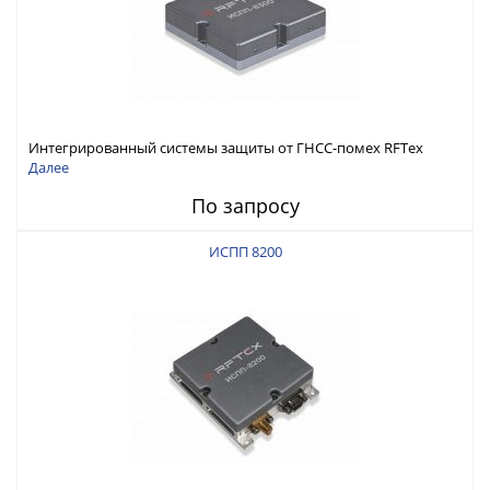
Интегрированный системы защиты от ГНСС-помех RFТех
ИСПП 8300
Далее
По запросу
ИСПП 8200