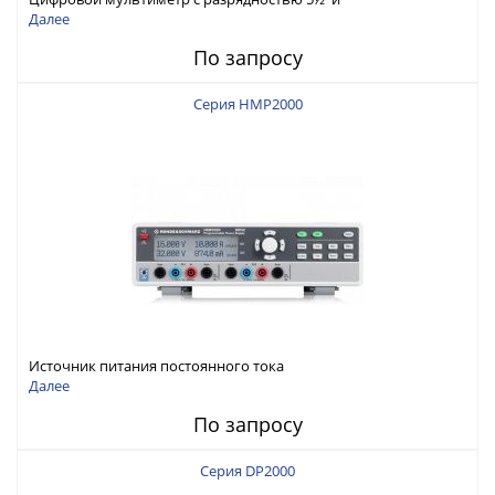
интерфейсами USB-device, USB-host, LAN и Web control
Далее
По запросу
Серия HMP2000
Источник питания постоянного тока
Далее
По запросу
Серия DP2000