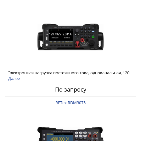
Электронная нагрузка постоянного тока, одноканальная, 120
В, 60 А, 300 Вт
Далее
По запросу
RFTex RDM3075