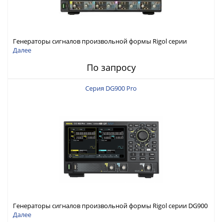
Генераторы сигналов произвольной формы Rigol серии
DG6000 до 500 МГц или до 1 ГГц
Далее
По запросу
Серия DG900 Pro
Генераторы сигналов произвольной формы Rigol серии DG900
Pro с максимальной частотой 200 МГц
Далее