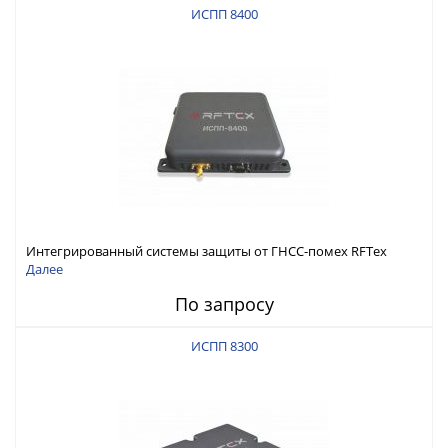
ИСПП 8400
Интегрированный системы защиты от ГНСС-помех RFТех
ИСПП 8400
Далее
По запросу
ИСПП 8300