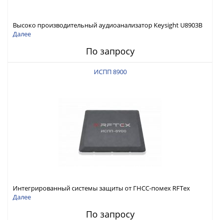
Высоко производительный аудиоанализатор Keysight U8903B
Далее
По запросу
ИСПП 8900
Интегрированный системы защиты от ГНСС-помех RFТех
ИСПП 8900
Далее
По запросу