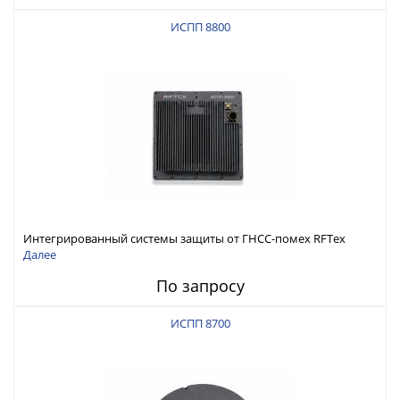
ИСПП 8800
Интегрированный системы защиты от ГНСС-помех RFТех
ИСПП 8800
Далее
По запросу
ИСПП 8700