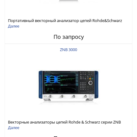
Портативный векторный анализатор цепей Rohde&Schwarz
ZNH с диапазоном частот от 30 кГц до 26,5 ГГц
Далее
По запросу
ZNB 3000
Векторные анализаторы цепей Rohde & Schwarz серии ZNB
3000 с диапазоном частот от 9 кГц до 54 ГГц
Далее