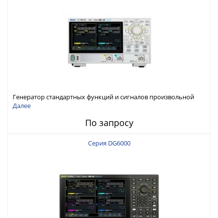
Генератор стандартных функций и сигналов произвольной
формы Rigol серии DG800 Pro, до 50 МГц
Далее
По запросу
Серия DG6000