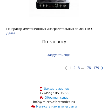
Генератор имитационных и заградительных помех ГНСС
RFТех ГНСП-4400
Далее
По запросу
Загрузить еще
1
2
3
...
178
179
Заказать звонок
+7 (495) 105 96 88
Обратная связь
info@micro-electronics.ru
Написать нам в телеграмм