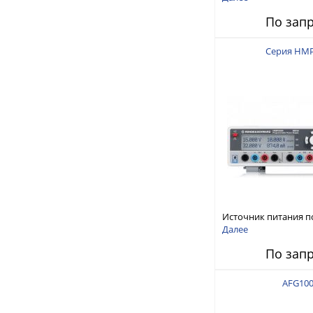
150 В, 30 А, 300 Вт
По зап
Серия HM
Источник питания п
тока
Далее
По зап
AFG10