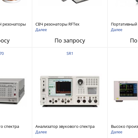
Ч резонаторы
СВЧ резонаторы RFTex
Портативный
RCR1700 для тонких листов
анализатор ц
Далее
Далее
ZNH с диапазо
росу
По запросу
По
до 26,5 ГГц
70
SR1
го спектра
Анализатор звукового спектра
Высоко прои
stems FFT
Stanford Research Systems SR1
аудиоанализа
Далее
Далее