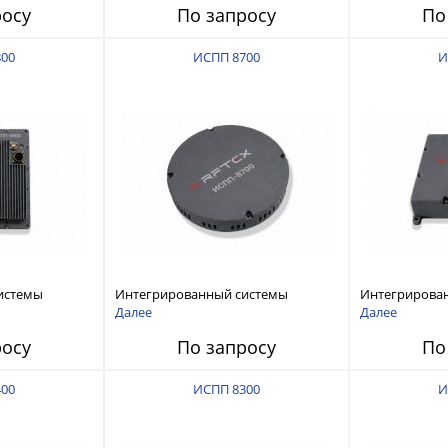
росу
По запросу
По
800
ИСПП 8700
И
истемы
Интегрированный системы
Интегрирова
ех RFТех
защиты от ГНСС-помех RFТех
защиты от ГН
Далее
Далее
ИСПП 8700
ИСПП 8600
росу
По запросу
По
400
ИСПП 8300
И