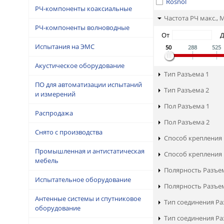
Rosnol
РЧ-компоненты коаксиальные
Частота РЧ макс., 
РЧ-компоненты волноводные
От
Испытания на ЭМС
50
288
525
Акустическое оборудование
Тип Разъема 1
ПО для автоматизации испытаний
Тип Разъема 2
и измерений
Пол Разъема 1
Распродажа
Пол Разъема 2
Снято с производства
Способ крепления 
Промышленная и антистатическая
Способ крепления 
мебель
Полярность Разъе
Испытательное оборудование
Полярность Разъе
Антенные системы и спутниковое
Тип соединения Ра
оборудование
Тип соединения Ра