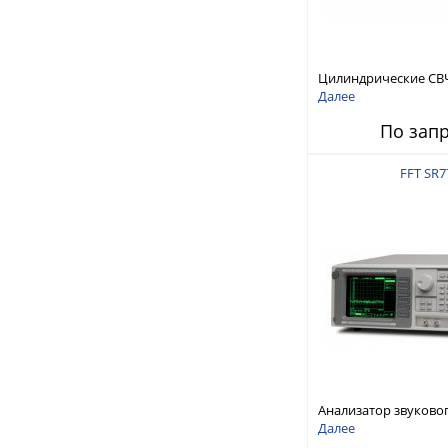
Цилиндрические СВ
RFTex RCP1000
Далее
По зап
FFT SR7
Анализатор звуково
Stanford Research Sy
Далее
SR770