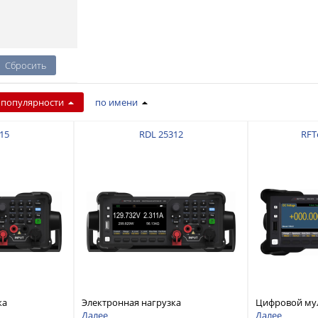
 популярности
по имени
15
RDL 25312
RFT
ка
Электронная нагрузка
Цифровой му
дноканальная,
постоянного тока, одноканальная,
разрядностью
Далее
Далее