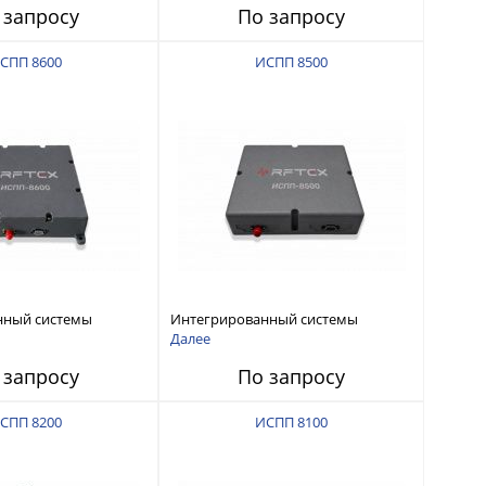
 запросу
По запросу
СПП 8600
ИСПП 8500
нный системы
Интегрированный системы
СС-помех RFТех
защиты от ГНСС-помех RFТех
Далее
ИСПП 8500
 запросу
По запросу
СПП 8200
ИСПП 8100