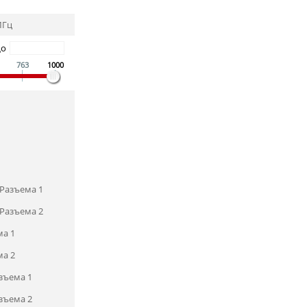
МГц
До
763
1000
Разъема 1
Разъема 2
ма 1
ма 2
зъема 1
зъема 2