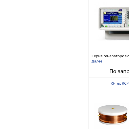
Серия генераторов 
произвольной форм
Далее
стандартных функций
По зап
AFG1000
RFTex RCP