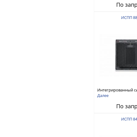
По зап
ИСПП 8
Интегрированный с
защиты от ГНСС-пом
Далее
ИСПП 8800
По зап
ИСПП 8