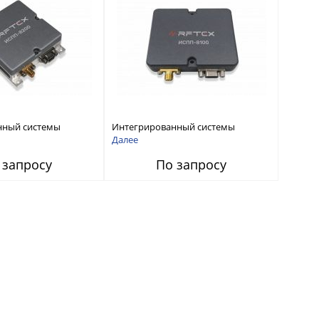
нный системы
Интегрированный системы
СС-помех RFТех
защиты от ГНСС-помех RFТех
Далее
ИСПП 8100
 запросу
По запросу