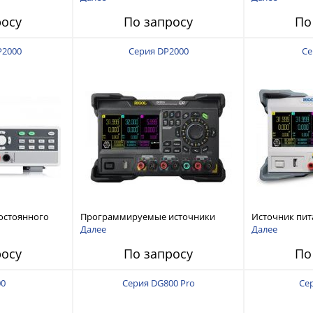
120 В, 60 А, 300 Вт
росу
По запросу
По
P2000
Серия DP2000
Се
остоянного
Программируемые источники
Источник пит
питания постоянного тока с
тока с мощнос
Далее
Далее
мощностью 222 Вт, 3 канала
росу
По запросу
По
00
Серия DG800 Pro
Се