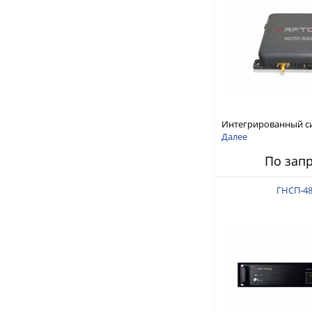
Интегрированный с
защиты от ГНСС-пом
Далее
ИСПП 8400
По зап
ГНСП-48