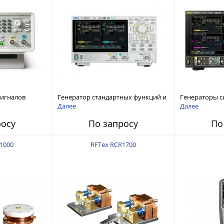
сигналов
Генератор стандартных функций и
Генераторы с
ы и
сигналов произвольной формы
произвольной
Далее
Далее
 Tektronix
Rigol серии DG800 Pro, до 50 МГц
DG6000 до 500
росу
По запросу
По
1000
RFTex RCR1700