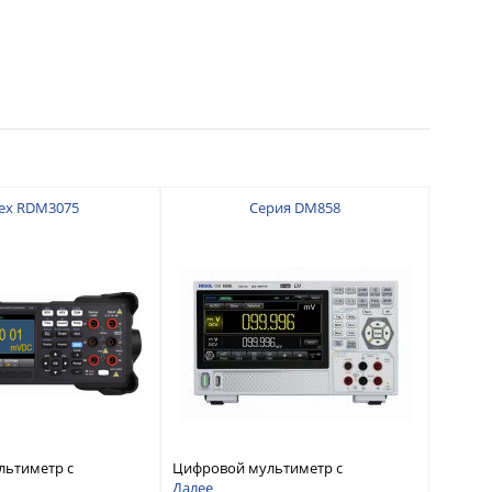
ex RDM3075
Серия DM858
льтиметр с
Цифровой мультиметр с
 7 ½
разрядностью 5½ и
Далее