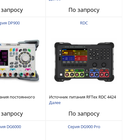
интерфейсами USB-device, USB-
 запросу
По запросу
host, LAN и Web control
рия DP900
RDC
ания постоянного
Источник питания RFTex RDC 4424
тью до 210 Вт
4 канала, 32 В/3.2 А
Далее
 запросу
По запросу
рия DG6000
Серия DG900 Pro