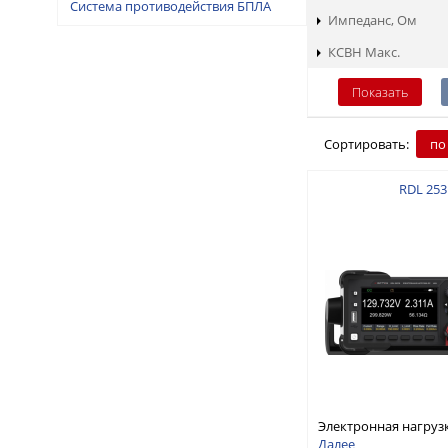
Система противодействия БПЛА
Импеданс, Ом
КСВН Макс.
Сортировать:
по
RDL 253
Электронная нагруз
постоянного тока, о
Далее