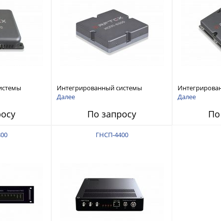
истемы
Интегрированный системы
Интегрирова
ех RFТех
защиты от ГНСС-помех RFТех
защиты от ГН
Далее
Далее
ИСПП 8300
ИСПП 8200
росу
По запросу
По
00
ГНСП-4400