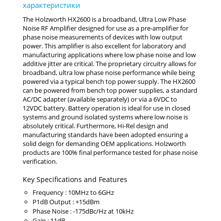
The Holzworth HX2600 is a broadband, Ultra Low Phase
Noise RF Amplifier designed for use as a pre-amplifier for
phase noise measurements of devices with low output
power. This amplifier is also excellent for laboratory and
manufacturing applications where low phase noise and low
additive jitter are critical. The proprietary circuitry allows for
broadband, ultra low phase noise performance while being
powered via a typical bench top power supply. The HX2600
can be powered from bench top power supplies, a standard
AC/DC adapter (available separately) or via a 6VDC to
12VDC battery. Battery operation is ideal for use in closed
systems and ground isolated systems where low noise is
absolutely critical. Furthermore, Hi-Rel design and
manufacturing standards have been adopted ensuring a
solid deign for demanding OEM applications. Holzworth
products are 100% final performance tested for phase noise
verification.
Key Specifications and Features
Frequency : 10MHz to 6GHz
P1dB Output : +15dBm
Phase Noise : -175dBc/Hz at 10kHz
Gain : 11dB