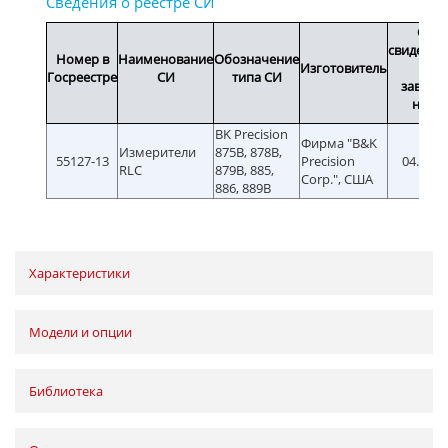
Срок
свидетел
Номер в
Наименование
Обозначение
Изготовитель
или
Госреестре
СИ
типа СИ
заводс
номе
BK Precision
Фирма "B&K
Измерители
875B, 878B,
55127-13
Precision
04.10.2
RLC
879B, 885,
Corp.", США
886, 889B
Характеристики
Модели и опции
Библиотека