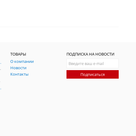
ТОВАРЫ
ПОДПИСКА НА НОВОСТИ
О компании
ния и симуляции ГНСС
Новости
радительных помех
Контакты
Подписаться
-помех
оаксиальные