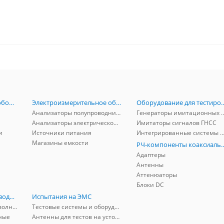
Радиоизмерительное оборудование
Электроизмерительное оборудование
Оборудование для тестирова
Анализаторы полупроводников
Генераторы имитационных и заг
Анализаторы электрической мощности
Имитаторы сигналов ГНСС
и
Источники питания
Интегрированные системы защиты от ГНСС
Магазины емкости
РЧ-компоненты к
Адаптеры
Антенны
Аттенюаторы
Блоки DC
РЧ-компоненты волноводные
Испытания на ЭМС
Адаптеры коаксиально-волноводные
Тестовые системы и оборудование
ные
Антенны для тестов на устойчивость к ЭМП